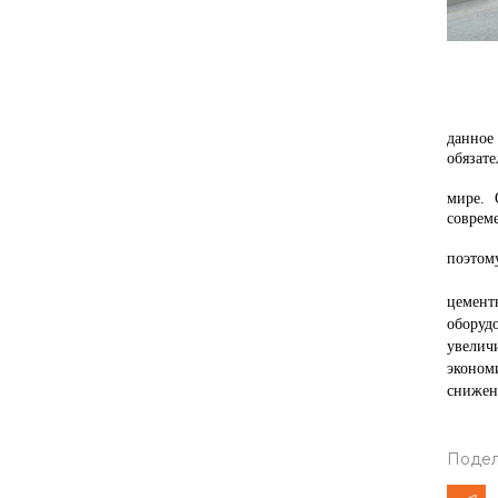
Во вре
данное
обязат
Немецк
мире. 
соврем
Даже с
поэтом
В 200
цемент
оборуд
увелич
эконом
снижен
Подел