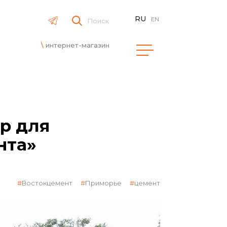
RU
EN
Поиск
интернет-магазин
р для
нта»
Востокцемент
Приморье
цемент