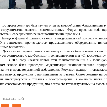
мя семинара был изучен опыт взаимодействия «Спасскцемента» и «
 сотрудничество является взаимовыгодным. Фирма проявила себя н
ельства и своевременно решает возникающие проблемы.
ая фирма «Полизиус» входит в индустриальный концерн «Тиссен Кр
Она занимается производством промышленного оборудования, испол
енные технологии.
амый первый цементный завод в Спасске был основан на эксплуат
у сотрудничество с зарубежными производителями для «Спасскцемента»
9 году начался новый этап взаимоотношений с «Полизиус». Бл
ном заводе была проведена модернизация технологического процес
ование в производственной лаборатории. Результат налицо – повысилас
ить выпуск продукции с наименьшими затратами. Одновременно на со
ии энергоресурсов – топлива и электроэнергии. В конечном итоге п
ию себестоимости продукции, что всегда является актуальным на любом 
иться статьей