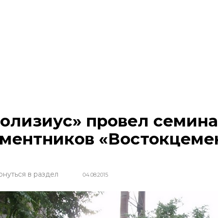
олизиус» провел семина
ментников «Востокцеме
рнуться в раздел
04.08.2015