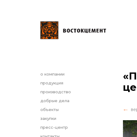
«П
о компании
продукция
це
производство
добрые дела
ве
объекты
закупки
пресс-центр
контакты