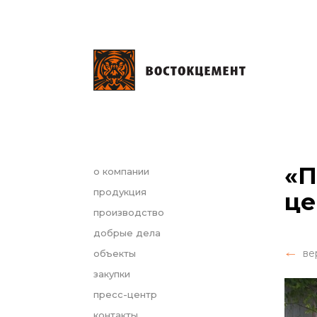
«П
о компании
продукция
це
производство
добрые дела
ве
объекты
закупки
пресс-центр
контакты