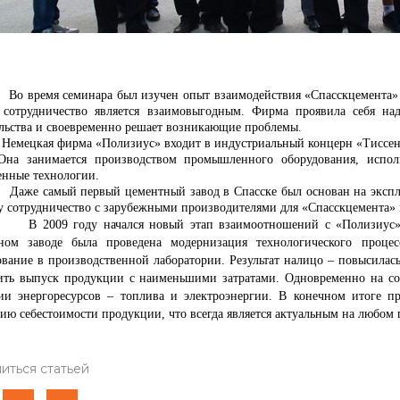
мя семинара был изучен опыт взаимодействия «Спасскцемента» и «
 сотрудничество является взаимовыгодным. Фирма проявила себя н
ельства и своевременно решает возникающие проблемы.
ая фирма «Полизиус» входит в индустриальный концерн «Тиссен Кр
Она занимается производством промышленного оборудования, испол
енные технологии.
амый первый цементный завод в Спасске был основан на эксплуат
у сотрудничество с зарубежными производителями для «Спасскцемента»
9 году начался новый этап взаимоотношений с «Полизиус». Бл
ном заводе была проведена модернизация технологического процес
ование в производственной лаборатории. Результат налицо – повысилас
ить выпуск продукции с наименьшими затратами. Одновременно на со
ии энергоресурсов – топлива и электроэнергии. В конечном итоге п
ию себестоимости продукции, что всегда является актуальным на любом 
иться статьей