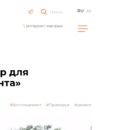
RU
EN
Поиск
интернет-магазин
р для
нта»
Востокцемент
Приморье
цемент