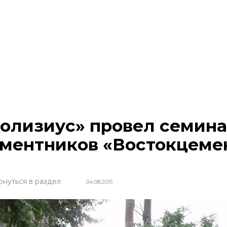
олизиус» провел семина
ментников «Востокцеме
рнуться в раздел
04.08.2015