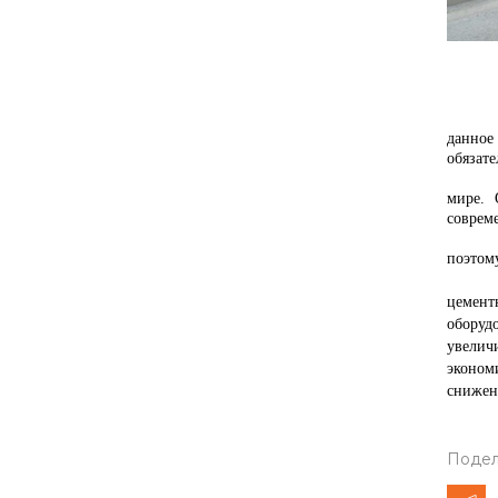
Во вре
данное
обязат
Немецк
мире. 
соврем
Даже с
поэтом
В 200
цемент
оборуд
увелич
эконом
снижен
Подел