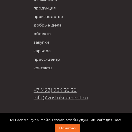
продукция
производство
добрые дела
объекты
закупки
карьера
пресс-центр
контакты
+7 (423) 234 50 50
info@vostokcement.ru
ООО «Востокцемент» 2026
Мы используем файлы cookie, чтобы улучшить сайт для Вас!
разработано в
DVIGA
Понятно