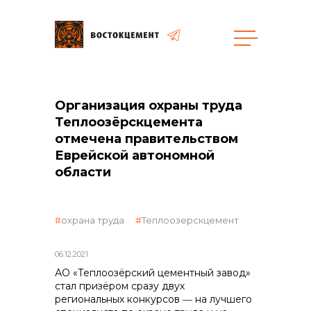
общая информация
Организация охраны труда
Теплоозёрскцемента
отмечена правительством
Еврейской автономной
области
объявленные закупки
охрана труда
Теплоозерскцемент
06.12.2021
АО «Теплоозёрский цементный завод»
стал призёром сразу двух
реализация неликвидов
региональных конкурсов ― на лучшего