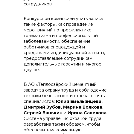
сотрудников.
Конкурсной комиссией учитывались
такие факторы, как проведение
мероприятий по профилактике
+7 (423) 234 50 50
травматизма и профессиональной
заболеваемости, обеспечение
работников спецодеждой и
средствами индивидуальной защиты,
предоставляемые сотрудникам
дополнительные гарантии и многое
другое.
info@vostokcement.ru
В АО «Теплоозёрский цементный
завод» за охрану труда и соблюдение
техники безопасности отвечают пять
специалистов:
Юлия Емельянцева,
Дмитрий Зубов, Марина Волкова,
Сергей Ванькин
и
Ирина Савелова
.
Система управления охраной труда
разработана таким образом, чтобы
обеспечить максимальную