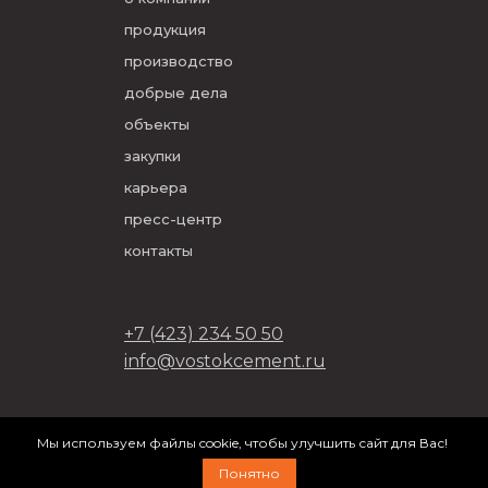
продукция
производство
добрые дела
объекты
закупки
карьера
пресс-центр
контакты
+7 (423) 234 50 50
info@vostokcement.ru
ООО «Востокцемент» 2026
Мы используем файлы cookie, чтобы улучшить сайт для Вас!
разработано в
DVIGA
Понятно