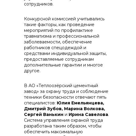
сотрудников.
Конкурсной комиссией учитывались
такие факторы, как проведение
мероприятий по профилактике
+7 (423) 234 50 50
травматизма и профессиональной
заболеваемости, обеспечение
работников спецодеждой и
средствами индивидуальной защиты,
предоставляемые сотрудникам
дополнительные гарантии и многое
другое.
info@vostokcement.ru
В АО «Теплоозёрский цементный
завод» за охрану труда и соблюдение
техники безопасности отвечают пять
специалистов:
Юлия Емельянцева,
Дмитрий Зубов, Марина Волкова,
Сергей Ванькин
и
Ирина Савелова
.
Система управления охраной труда
разработана таким образом, чтобы
обеспечить максимальную