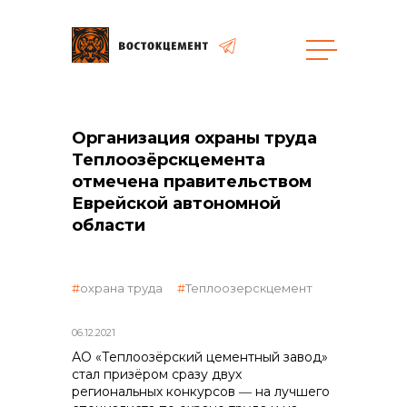
общая информация
Организация охраны труда
Теплоозёрскцемента
отмечена правительством
Еврейской автономной
области
объявленные закупки
охрана труда
Теплоозерскцемент
06.12.2021
АО «Теплоозёрский цементный завод»
стал призёром сразу двух
реализация неликвидов
региональных конкурсов ― на лучшего