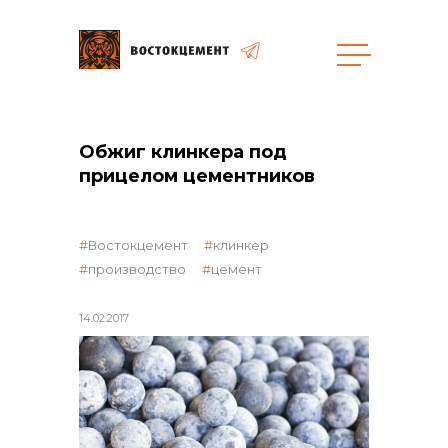
Объекты
Закупки
Обжиг клинкера под
прицелом цементников
общая информация
Востокцемент
клинкер
производство
цемент
объявленные закупки
14.02.2017
реализация неликвидов
контакты отдела закупок