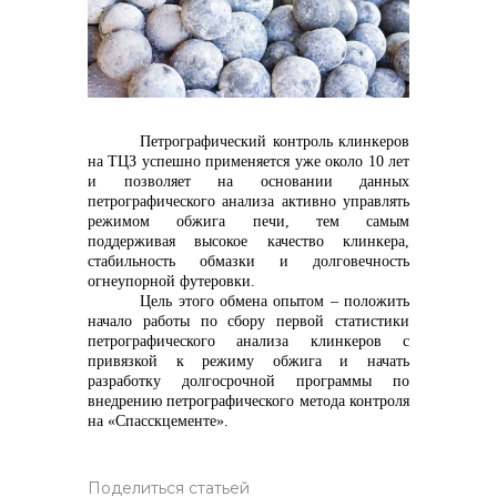
Контакты
Петрографический контроль клинкеров
на ТЦЗ успешно применяется уже около 10 лет
и позволяет на основании данных
петрографического анализа активно управлять
+7 (423) 234 50 50
режимом обжига печи, тем самым
поддерживая высокое качество клинкера,
стабильность обмазки и долговечность
огнеупорной футеровки.
info@vostokcement.ru
Цель этого обмена опытом – положить
начало работы по сбору первой статистики
петрографического анализа клинкеров с
привязкой к режиму обжига и начать
разработку долгосрочной программы по
внедрению петрографического метода контроля
на «Спасскцементе».
Поделиться статьей