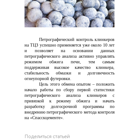
Контакты
Петрографический контроль клинкеров
на ТЦЗ успешно применяется уже около 10 лет
и позволяет на основании данных
петрографического анализа активно управлять
+7 (423) 234 50 50
режимом обжига печи, тем самым
поддерживая высокое качество клинкера,
стабильность обмазки и долговечность
огнеупорной футеровки.
info@vostokcement.ru
Цель этого обмена опытом – положить
начало работы по сбору первой статистики
петрографического анализа клинкеров с
привязкой к режиму обжига и начать
разработку долгосрочной программы по
внедрению петрографического метода контроля
на «Спасскцементе».
Поделиться статьей