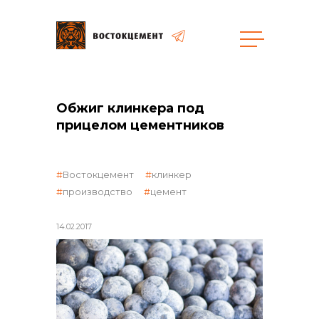
Объекты
Закупки
Обжиг клинкера под
прицелом цементников
общая информация
Востокцемент
клинкер
производство
цемент
объявленные закупки
14.02.2017
реализация неликвидов
контакты отдела закупок