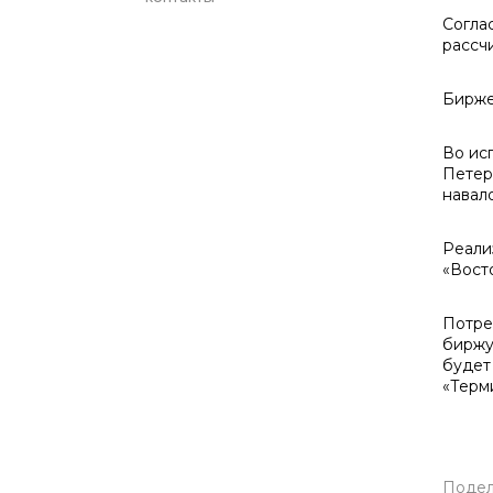
Согла
рассч
Бирже
Во ис
Петер
навал
Реали
«Вост
Потре
биржу
будет
«Терм
Подел