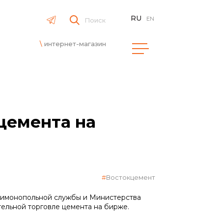
RU
EN
Поиск
интернет-магазин
цемента на
Востокцемент
нтимонопольной службы и Министерства
тельной торговле цемента на бирже.