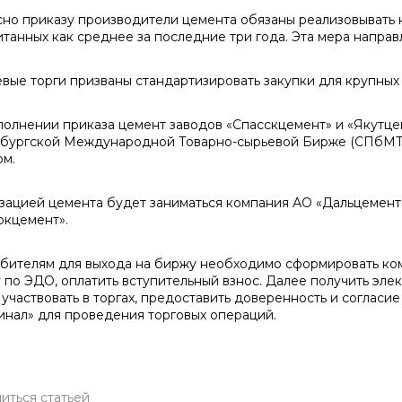
сно приказу производители цемента обязаны реализовывать 
итанных как среднее за последние три года. Эта мера напра
вые торги призваны стандартизировать закупки для крупных
полнении приказа цемент заводов «Спасскцемент» и «Якутце
бургской Международной Товарно-сырьевой Бирже (СПбМТСБ
ом.
зацией цемента будет заниматься компания АО «Дальцемент»
окцемент».
бителям для выхода на биржу необходимо сформировать ком
 по ЭДО, оплатить вступительный взнос. Далее получить эле
 участвовать в торгах, предоставить доверенность и согласие
инал» для проведения торговых операций.
иться статьей