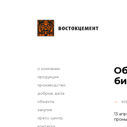
Об
о компании
продукция
б
производство
добрые дела
ве
объекты
закупки
13 ап
пресс-центр
промы
контакты