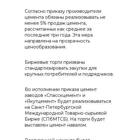
контакты отдела закупок
Согласно приказу производители
цемента обязаны реализовывать не
менее 5% продаж цемента,
рассчитанных как среднее за
последние три года. Эта мера
направлена на прозрачность
ценообразования.
Контакты
Биржевые торги призваны
стандартизировать закупки для
крупных потребителей и подрядчиков.
+7 (423) 234 50 50
Во исполнении приказа цемент
заводов «Спасскцемент» и
«Якутцемент» будет реализовываться
на Санкт-Петербургской
info@vostokcement.ru
Международной Товарно-сырьевой
Бирже (СПбМТСБ). На торги будет
выставлен цемент навалом.