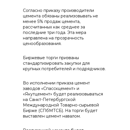
контакты отдела закупок
Согласно приказу производители
цемента обязаны реализовывать не
менее 5% продаж цемента,
рассчитанных как среднее за
последние три года. Эта мера
направлена на прозрачность
ценообразования.
Контакты
Биржевые торги призваны
стандартизировать закупки для
крупных потребителей и подрядчиков.
+7 (423) 234 50 50
Во исполнении приказа цемент
заводов «Спасскцемент» и
«Якутцемент» будет реализовываться
на Санкт-Петербургской
info@vostokcement.ru
Международной Товарно-сырьевой
Бирже (СПбМТСБ). На торги будет
выставлен цемент навалом.