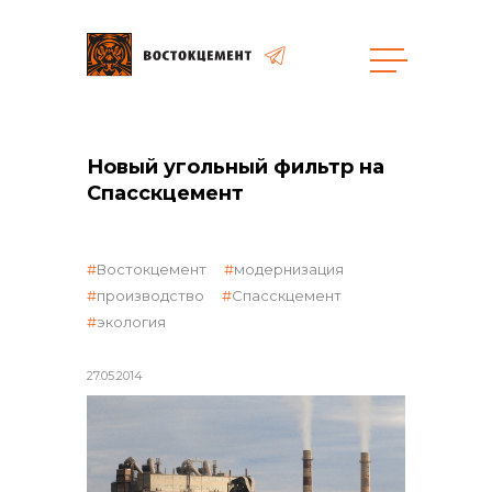
Объекты
Закупки
Новый угольный фильтр на
Спасскцемент
общая информация
Востокцемент
модернизация
производство
Спасскцемент
экология
объявленные закупки
27.05.2014
реализация неликвидов
контакты отдела закупок