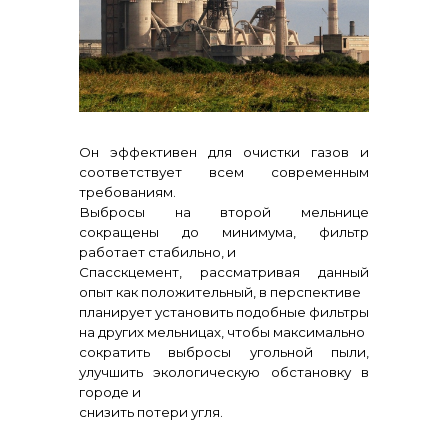
Контакты
Он эффективен для очистки газов и
соответствует всем современным
требованиям.
+7 (423) 234 50 50
Выбросы на второй мельнице
сокращены до минимума, фильтр
работает стабильно, и
info@vostokcement.ru
Спасскцемент, рассматривая данный
опыт как положительный, в перспективе
планирует установить подобные фильтры
на других мельницах, чтобы максимально
сократить выбросы угольной пыли,
улучшить экологическую обстановку в
городе и
снизить потери угля.