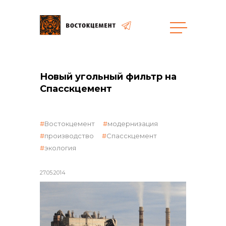
Объекты
Закупки
Новый угольный фильтр на
Спасскцемент
общая информация
Востокцемент
модернизация
производство
Спасскцемент
экология
объявленные закупки
27.05.2014
реализация неликвидов
контакты отдела закупок