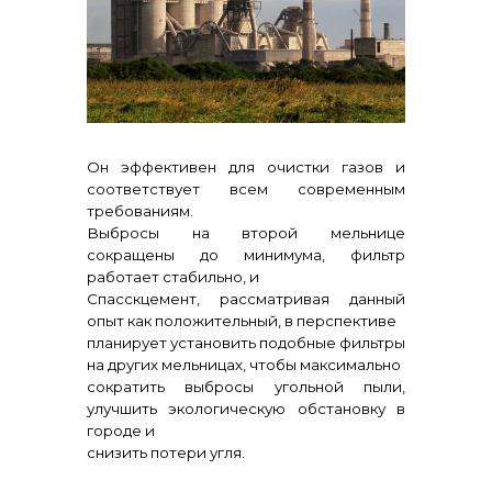
Контакты
Он эффективен для очистки газов и
соответствует всем современным
требованиям.
+7 (423) 234 50 50
Выбросы на второй мельнице
сокращены до минимума, фильтр
работает стабильно, и
info@vostokcement.ru
Спасскцемент, рассматривая данный
опыт как положительный, в перспективе
планирует установить подобные фильтры
на других мельницах, чтобы максимально
сократить выбросы угольной пыли,
улучшить экологическую обстановку в
городе и
снизить потери угля.