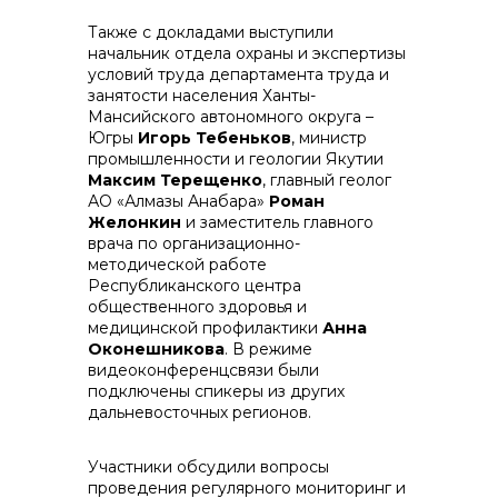
+7 (423) 234 50 50
Также с докладами выступили
начальник отдела охраны и экспертизы
условий труда департамента труда и
занятости населения Ханты-
Мансийского автономного округа –
Югры
Игорь Тебеньков
, министр
info@vostokcement.ru
промышленности и геологии Якутии
Максим Терещенко
, главный геолог
АО «Алмазы Анабара»
Роман
Желонкин
и заместитель главного
врача по организационно-
методической работе
Республиканского центра
общественного здоровья и
медицинской профилактики
Анна
Оконешникова
. В режиме
видеоконференцсвязи были
подключены спикеры из других
дальневосточных регионов.
Участники обсудили вопросы
проведения регулярного мониторинг и