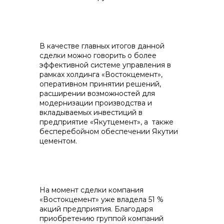
В качестве главных итогов данной
сделки можно говорить о более
эффективной системе управления в
+7 (423) 234 50 50
рамках холдинга «Востокцемент»,
оперативном принятии решений,
расширении возможностей для
модернизации производства и
вкладываемых инвестиций в
предприятие «Якутцемент», а также
бесперебойном обеспечении Якутии
цементом.
info@vostokcement.ru
На момент сделки компания
«Востокцемент» уже владела 51 %
акций предприятия. Благодаря
приобретению группой компаний