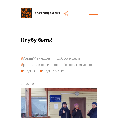
Закупки
Клубу быть!
общая информация
АлишМамедов
добрые дела
развитие регионов
строительство
Якутия
Якутцемент
объявленные закупки
24.10.2018
реализация неликвидов