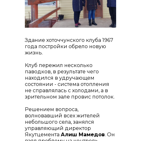
контакты отдела закупок
Здание хоточчунского клуба 1967
года постройки обрело новую
жизнь.
Контакты
Клуб пережил несколько
паводков, в результате чего
находился в удручающем
состоянии - система отопления
не справлялась с холодами, а в
зрительном зале провис потолок.
+7 (423) 234 50 50
Решением вопроса,
волновавший всех жителей
небольшого села, занялся
управляющий директор
Якутцемента
Алиш Мамедов
. Он
info@vostokcement.ru
взял проблему на контроль,