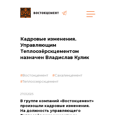
Объекты
Закупки
Кадровые изменения.
Управляющим
Теплоозёрскцементом
общая информация
назначен Владислав Кулик
объявленные закупки
Востокцемент
Сахалинцемент
Теплоозерскцемент
реализация неликвидов
27.03.2025
В группе компаний «Востокцемент»
произошли кадровые изменения.
На должность управляющего
контакты отдела закупок