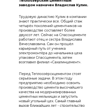
Теплоозёрским цементным
заводом назначен Владислав Кулик.
Трудовую династию Кулик в компании
знают практически все. Общий стаж
четырёх поколений цементников на
производстве составляет более
Контакты
двухсот лет. Сейчас на Спасскцементе
работают отец и сестра Владислава
Вячеславовича. Сам он прошёл
карьерный путь от ученика
электромонтёра до начальника цеха
+7 (423) 234 50 50
упаковки Спассцемента, затем
возглавил филиал «Сахалинцемент».
info@vostokcement.ru
Перед Теплоозёрскцементом стоят
серьёзные задачи. В этом году
предприятию необходимо освоить
производство цемента высочайшего
качества на модернизированных
цементных мельницах и запустить
новый угольный цех. Самый главный
вызов ближайших лет - строительство