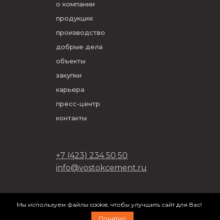
о компании
продукция
производство
добрые дела
объекты
закупки
карьера
пресс-центр
контакты
+7 (423) 234 50 50
info@vostokcement.ru
ООО «Востокцемент» 2026
Мы используем файлы cookie, чтобы улучшить сайт для Вас!
разработано в
DVIGA
Понятно