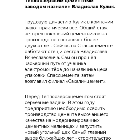
Теплоозёрским цементным
заводом назначен Владислав Кулик.
Трудовую династию Кулик в компании
знают практически все. Общий стаж
четырёх поколений цементников на
производстве составляет более
Контакты
двухсот лет. Сейчас на Спасскцементе
работают отец и сестра Владислава
Вячеславовича. Сам он прошёл
карьерный путь от ученика
электромонтёра до начальника цеха
+7 (423) 234 50 50
упаковки Спассцемента, затем
возглавил филиал «Сахалинцемент».
info@vostokcement.ru
Перед Теплоозёрскцементом стоят
серьёзные задачи. В этом году
предприятию необходимо освоить
производство цемента высочайшего
качества на модернизированных
цементных мельницах и запустить
новый угольный цех. Самый главный
вызов ближайших лет - строительство