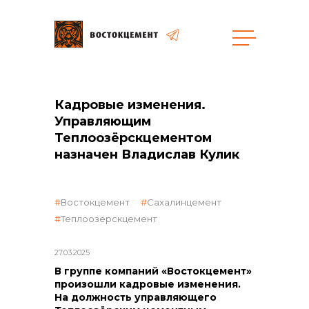
Объекты
Закупки
Кадровые изменения.
Управляющим
Теплоозёрскцементом
общая информация
назначен Владислав Кулик
объявленные закупки
Востокцемент
Сахалинцемент
Теплоозерскцемент
реализация неликвидов
27.03.2025
В группе компаний «Востокцемент»
произошли кадровые изменения.
На должность управляющего
контакты отдела закупок