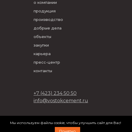
о компании
продукция
производство
добрые дела
объекты
закупки
карьера
пресс-центр
контакты
+7 (423) 234 50 50
info@vostokcement.ru
ООО «Востокцемент» 2026
Мы используем файлы cookie, чтобы улучшить сайт для Вас!
разработано в
DVIGA
Понятно