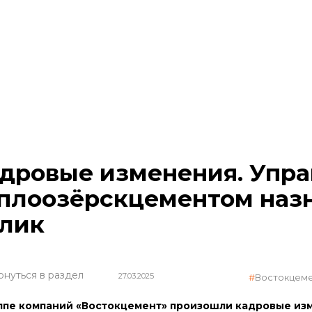
дровые изменения. Упр
плоозёрскцементом наз
лик
рнуться в раздел
27.03.2025
Востокцем
ппе компаний «Востокцемент» произошли кадровые из