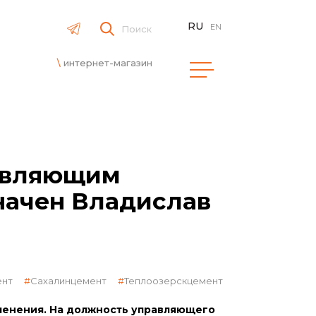
RU
EN
Поиск
интернет-магазин
авляющим
начен Владислав
ент
Сахалинцемент
Теплоозерскцемент
менения. На должность управляющего