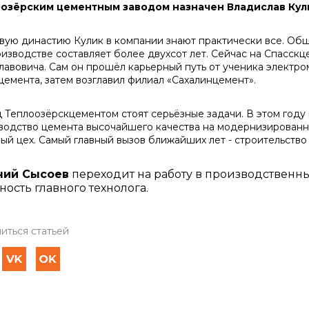
озёрским цементным заводом назначен Владислав Кул
вую династию Кулик в компании знают практически все. Об
оизводстве составляет более двухсот лет. Сейчас на Спасск
лавовича. Сам он прошёл карьерный путь от ученика электро
цемента, затем возглавил филиал «Сахалинцемент».
 Теплоозёрскцементом стоят серьёзные задачи. В этом год
водство цемента высочайшего качества на модернизированн
ный цех. Самый главный вызов ближайших лет - строительство
ний Сысоев
переходит на работу в производственн
ость главного технолога.
иться статьей