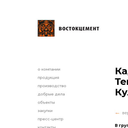
Ка
о компании
продукция
Те
производство
Ку
добрые дела
объекты
закупки
ве
пресс-центр
В гру
контакты