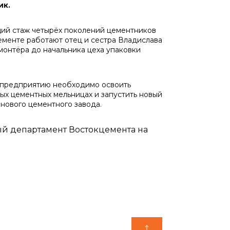
ик.
щий стаж четырёх поколений цементников
цементе работают отец и сестра Владислава
монтёра до начальника цеха упаковки
у предприятию необходимо освоить
ых цементных мельницах и запустить новый
 нового цементного завода.
ый департамент Востокцемента на