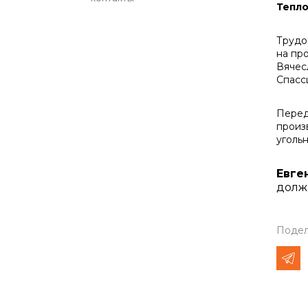
Тепло
Трудо
на пр
Вячес
Спасс
Перед
произ
уголь
Евге
должн
Подел