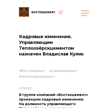
Объекты
Закупки
Кадровые изменения.
Управляющим
Теплоозёрскцементом
общая информация
назначен Владислав Кулик
объявленные закупки
Востокцемент
Сахалинцемент
Теплоозерскцемент
реализация неликвидов
27.03.2025
В группе компаний «Востокцемент»
произошли кадровые изменения.
На должность управляющего
контакты отдела закупок