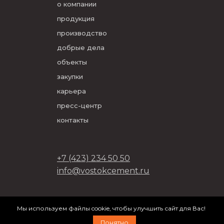
о компании
продукция
производство
добрые дела
объекты
закупки
карьера
пресс-центр
контакты
+7 (423) 234 50 50
info@vostokcement.ru
ООО «Востокцемент» 2026
Мы используем файлы cookie, чтобы улучшить сайт для Вас!
разработано в
DVIGA
Понятно