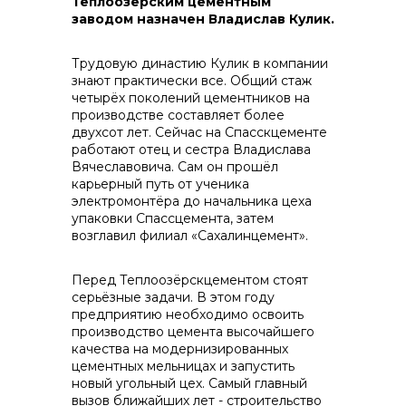
Теплоозёрским цементным
заводом назначен Владислав Кулик.
Трудовую династию Кулик в компании
знают практически все. Общий стаж
четырёх поколений цементников на
производстве составляет более
Контакты
двухсот лет. Сейчас на Спасскцементе
работают отец и сестра Владислава
Вячеславовича. Сам он прошёл
карьерный путь от ученика
электромонтёра до начальника цеха
+7 (423) 234 50 50
упаковки Спассцемента, затем
возглавил филиал «Сахалинцемент».
info@vostokcement.ru
Перед Теплоозёрскцементом стоят
серьёзные задачи. В этом году
предприятию необходимо освоить
производство цемента высочайшего
качества на модернизированных
цементных мельницах и запустить
новый угольный цех. Самый главный
вызов ближайших лет - строительство