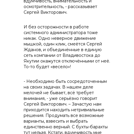
вдумчивость, внимательность и
контакты отдела закупок
осмотрительность, - рассказывает
Сергей Викторович.
И без осторожности в работе
системного администратора тоже
никак. Одно неверное движение
мышкой, один клик, смеётся Сергей
Жданов, и объединённые в единую
сеть компании от Владивостока до
Якутии окажутся отключёнными от неё.
То-то будет «весело»!
- Необходимо быть сосредоточенным
на своих задачах. В нашем деле
мелочей не бывает, всё требует
внимания, - уже серьёзно говорит
Сергей Викторович. – Зачастую нам
приходится находить нетривиальные
решения. Продумать все возможные
варианты, взвесить и выбрать
единственно верный. С бухты-барахты
тут нельзя. Кстати, вдумчивость мне