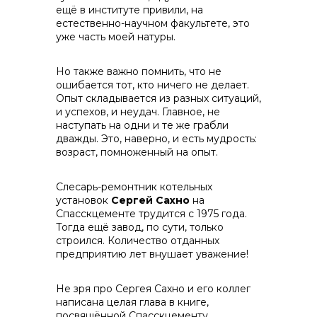
ещё в институте привили, на
естественно-научном факультете, это
уже часть моей натуры.
Но также важно помнить, что не
ошибается тот, кто ничего не делает.
Опыт складывается из разных ситуаций,
Контакты
и успехов, и неудач. Главное, не
наступать на одни и те же грабли
дважды. Это, наверно, и есть мудрость:
возраст, помноженный на опыт.
Слесарь-ремонтник котельных
установок
Сергей Сахно
на
Спасскцементе трудится с 1975 года.
Тогда ещё завод, по сути, только
строился. Количество отданных
предприятию лет внушает уважение!
Не зря про Сергея Сахно и его коллег
написана целая глава в книге,
посвящённой Спасскцементу.