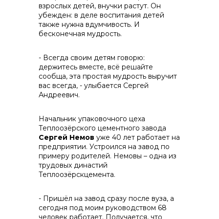
взрослых детей, внучки растут. Он
убежден: в деле воспитания детей
info@vostokcement.ru
также нужна вдумчивость. И
бесконечная мудрость.
- Всегда своим детям говорю:
держитесь вместе, всё решайте
сообща, эта простая мудрость выручит
вас всегда, - улыбается Сергей
Андреевич.
Начальник упаковочного цеха
Теплоозёрского цементного завода
Сергей Немов
уже 40 лет работает на
предприятии. Устроился на завод по
примеру родителей. Немовы – одна из
трудовых династий
Теплоозёрскцемента.
- Пришёл на завод сразу после вуза, а
сегодня под моим руководством 68
человек работает. Получается, что