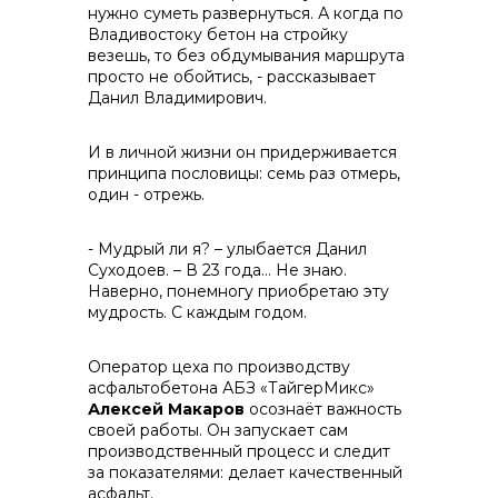
нужно суметь развернуться. А когда по
Владивостоку бетон на стройку
везешь, то без обдумывания маршрута
просто не обойтись, - рассказывает
Данил Владимирович.
И в личной жизни он придерживается
принципа пословицы: семь раз отмерь,
один - отрежь.
- Мудрый ли я? – улыбается Данил
Суходоев. – В 23 года… Не знаю.
Наверно, понемногу приобретаю эту
мудрость. С каждым годом.
Оператор цеха по производству
асфальтобетона АБЗ «ТайгерМикс»
Алексей Макаров
осознаёт важность
своей работы. Он запускает сам
производственный процесс и следит
за показателями: делает качественный
асфальт.