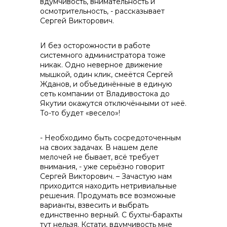
вдумчивость, внимательность и
контакты отдела закупок
осмотрительность, - рассказывает
Сергей Викторович.
И без осторожности в работе
системного администратора тоже
никак. Одно неверное движение
мышкой, один клик, смеётся Сергей
Жданов, и объединённые в единую
сеть компании от Владивостока до
Якутии окажутся отключёнными от неё.
То-то будет «весело»!
- Необходимо быть сосредоточенным
на своих задачах. В нашем деле
мелочей не бывает, всё требует
внимания, - уже серьёзно говорит
Сергей Викторович. – Зачастую нам
приходится находить нетривиальные
решения. Продумать все возможные
варианты, взвесить и выбрать
единственно верный. С бухты-барахты
тут нельзя. Кстати, вдумчивость мне