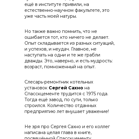
ещё в институте привили, на
естественно-научном факультете, это
уже часть моей натуры.
Но также важно помнить, что не
ошибается тот, кто ничего не делает.
Опыт складывается из разных ситуаций,
Контакты
и успехов, и неудач. Главное, не
наступать на одни и те же грабли
дважды. Это, наверно, и есть мудрость:
возраст, помноженный на опыт.
Слесарь-ремонтник котельных
установок
Сергей Сахно
на
Спасскцементе трудится с 1975 года.
Тогда ещё завод, по сути, только
строился. Количество отданных
предприятию лет внушает уважение!
Не зря про Сергея Сахно и его коллег
написана целая глава в книге,
посвящённой Спасскцементу.