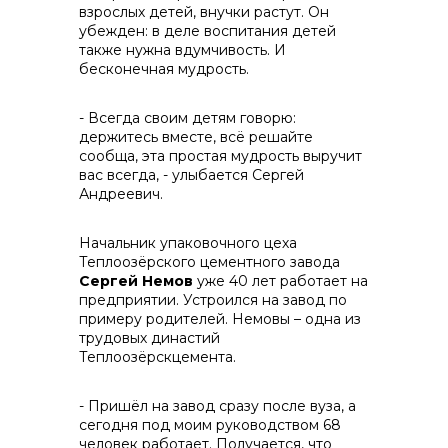
взрослых детей, внучки растут. Он
убежден: в деле воспитания детей
info@vostokcement.ru
также нужна вдумчивость. И
бесконечная мудрость.
- Всегда своим детям говорю:
держитесь вместе, всё решайте
сообща, эта простая мудрость выручит
вас всегда, - улыбается Сергей
Андреевич.
Начальник упаковочного цеха
Теплоозёрского цементного завода
Сергей Немов
уже 40 лет работает на
предприятии. Устроился на завод по
примеру родителей. Немовы – одна из
трудовых династий
Теплоозёрскцемента.
- Пришёл на завод сразу после вуза, а
сегодня под моим руководством 68
человек работает. Получается, что