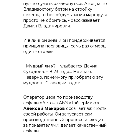
нужно суметь развернуться. А когда по
Владивостоку бетон на стройку
везешь, то без обдумывания маршрута
просто не обойтись, - рассказывает
Данил Владимирович.
И в личной жизни он придерживается
принципа пословицы: семь раз отмерь,
один - отрежь.
- Мудрый ли я? – улыбается Данил
Суходоев. – В 23 года… Не знаю.
Наверно, понемногу приобретаю эту
мудрость. С каждым годом.
Оператор цеха по производству
асфальтобетона АБЗ «ТайгерМикс»
Алексей Макаров
осознаёт важность
своей работы. Он запускает сам
производственный процесс и следит
за показателями: делает качественный
асфальт.