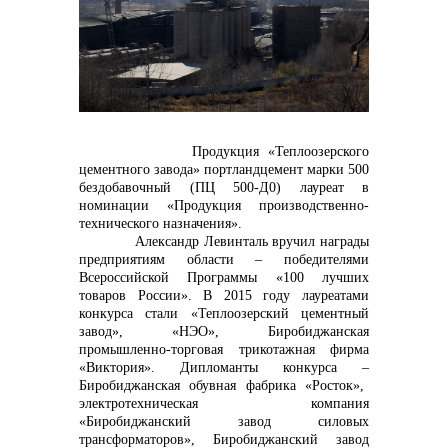
контакты отдела закупок
Контакты
Продукция «Теплоозерского
цементного завода» портландцемент марки 500
бездобавочный (ПЦ 500-Д0) лауреат в
номинации «Продукция производственно-
технического назначения».
Александр Левинталь вручил награды
+7 (423) 234 50 50
предприятиям области
–
победителями
Всероссийской Программы «100 лучших
товаров России». В 2015 году лауреатами
конкурса стали «Теплоозерский цементный
завод», «НЭО», Биробиджанская
info@vostokcement.ru
промышленно-торговая трикотажная фирма
«Виктория». Дипломанты конкурса
–
Биробиджанская обувная фабрика «Росток»,
электротехническая компания
«Биробиджанский завод силовых
трансформаторов», Биробиджанский завод