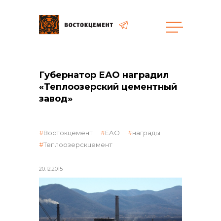
Объекты
Закупки
Губернатор ЕАО наградил
«Теплоозерский цементный
завод»
общая информация
Востокцемент
ЕАО
награды
Теплоозерскцемент
объявленные закупки
20.12.2015
реализация неликвидов