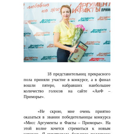
контакты отдела закупок
Контакты
18 представительниц прекрасного
пола приняли участие в конкурсе, а в финал
вошли пятеро, набравших наибольшее
количество голосов на сайте «АиФ –
+7 (423) 234 50 50
Приморье».
«Не скрою, мне очень приятно
оказаться в звании победительницы конкурса
info@vostokcement.ru
«Мисс Аргументы и Факты – Приморье». На
этой волне хочется стремиться к новым