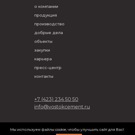
о компании
продукция
производство
добрые дела
объекты
закупки
карьера
пресс-центр
контакты
+7 (423) 234 50 50
info@vostokcement.ru
ООО «Востокцемент» 2026
Мы используем файлы cookie, чтобы улучшить сайт для Вас!
разработано в
DVIGA