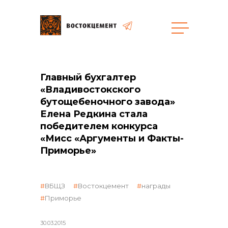
Закупки
Главный бухгалтер
«Владивостокского
общая информация
бутощебеночного завода»
Елена Редкина стала
победителем конкурса
«Мисс «Аргументы и Факты-
объявленные закупки
Приморье»
ВБЩЗ
Востокцемент
награды
реализация неликвидов
Приморье
30.03.2015