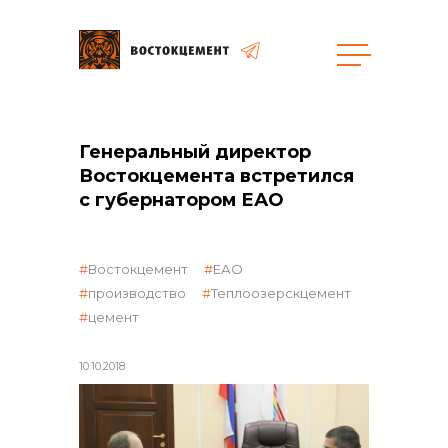
Генеральный директор
общая информация
Востокцемента встретился
с губернатором ЕАО
Востокцемент
ЕАО
объявленные закупки
производство
Теплоозерскцемент
цемент
10.10.2018
реализация неликвидов