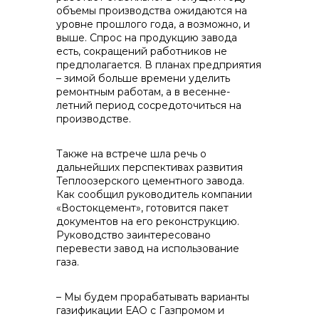
объемы производства ожидаются на
уровне прошлого года, а возможно, и
+7 (423) 234 50 50
выше. Спрос на продукцию завода
есть, сокращений работников не
предполагается. В планах предприятия
– зимой больше времени уделить
ремонтным работам, а в весенне-
летний период сосредоточиться на
производстве.
info@vostokcement.ru
Также на встрече шла речь о
дальнейших перспективах развития
Теплоозерского цементного завода.
Как сообщил руководитель компании
«Востокцемент», готовится пакет
документов на его реконструкцию.
Руководство заинтересовано
перевести завод на использование
газа.
– Мы будем прорабатывать варианты
газификации ЕАО с Газпромом и