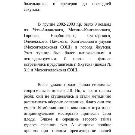
болельщиков и тренеров до последней
секунды.
В группе 2002-2003 г.р. было 9 команд
из Усть-Алданского, Мегино-Кангаласского,
Горного, Нюрбинского, Сунтарского,
Оленекского, Намского, Хангаласского улусов
(Мохсоголлохская СОШ) и города Якутска.
Этот турнир был более напряженным и
непредсказуемым. И опять в финале
встретились представитель г. Якутска (школа №
31) и Мохсоголлохская СОШ.
Более удачно начали финал столичные
спортсмены и повели 2:0. Но, к чести наших
ребят, они не стушевались и стали методично
расшатывать оборону соперника, благо они это
умеют. Комбинационная командная игра плюс
индивидуальное мастерство принесли свои
плоды. Ближе к середине второго тайма
удалось сравнять счет. А концовка вообще
прошла при полном преимуществе нашей