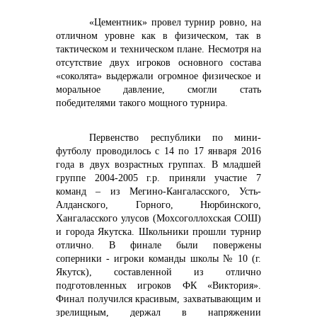
«Цементник» провел турнир ровно, на
отличном уровне как в физическом, так в
тактическом и техническом плане. Несмотря на
отсутствие двух игроков основного состава
«соколята» выдержали огромное физическое и
моральное давление, смогли стать
победителями такого мощного турнира.
Первенство республики по мини-
футболу проводилось с 14 по 17 января 2016
года в двух возрастных группах. В младшей
группе 2004-2005 г.р. приняли участие 7
команд – из Мегино-Кангаласского, Усть-
Алданского, Горного, Нюрбинского,
Хангаласского улусов (Мохсоголлохская СОШ)
и города Якутска. Школьники прошли турнир
отлично. В финале были повержены
соперники - игроки команды школы № 10 (г.
Якутск), составленной из отлично
подготовленных игроков ФК «Виктория».
Финал получился красивым, захватывающим и
зрелищным, держал в напряжении