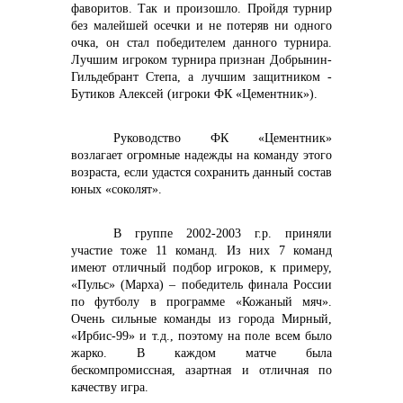
фаворитов. Так и произошло. Пройдя турнир
без малейшей осечки и не потеряв ни одного
очка, он стал победителем данного турнира.
Лучшим игроком турнира признан Добрынин-
+7 (423) 234 50 50
Гильдебрант Степа, а лучшим защитником -
Бутиков Алексей (игроки ФК «Цементник»).
Руководство ФК «Цементник»
возлагает огромные надежды на команду этого
возраста, если удастся сохранить данный состав
info@vostokcement.ru
юных «соколят».
В группе 2002-2003 г.р. приняли
участие тоже 11 команд. Из них 7 команд
имеют отличный подбор игроков, к примеру,
«Пульс» (Марха) – победитель финала России
по футболу в программе «Кожаный мяч».
Очень сильные команды из города Мирный,
«Ирбис-99» и т.д., поэтому на поле всем было
жарко. В каждом
матче была
бескомпромиссная, азартная и отличная по
качеству игра.