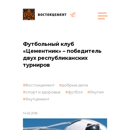
общая информация
Футбольный клуб
«Цементник» – победитель
двух республиканских
турниров
объявленные закупки
Востокцемент
добрые дела
спорт и здоровье
футбол
Якутия
Якутцемент
14.02.2016
реализация неликвидов