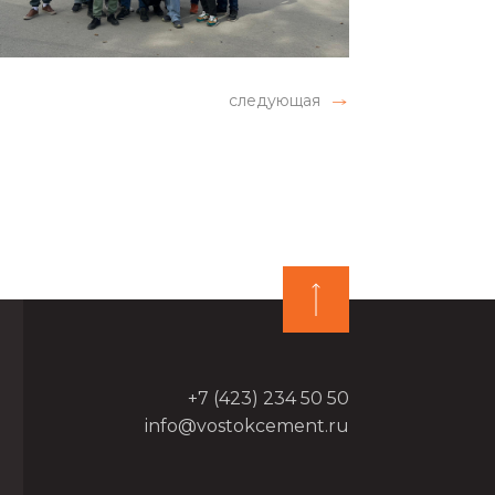
следующая
+7 (423) 234 50 50
info@vostokcement.ru