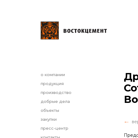
Др
о компании
продукция
Со
производство
Во
добрые дела
объекты
закупки
ве
пресс-центр
Предс
контакты