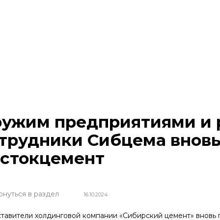
ужим предприятиями и 
трудники Сибцема вновь
стокцемент
рнуться в раздел
16.10.2024
тавители холдинговой компании «Сибирский цемент» вновь