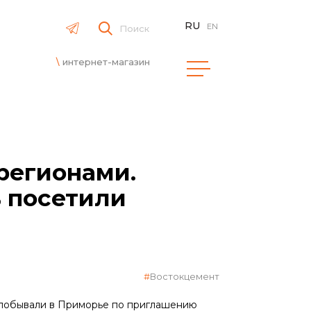
RU
EN
Поиск
интернет-магазин
регионами.
 посетили
Востокцемент
 побывали в Приморье по приглашению