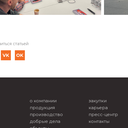
иться статьей
о компании
закупки
продукция
карьера
производство
пресс-центр
добрые дела
контакты