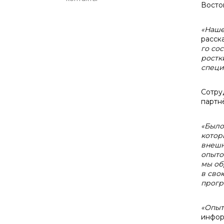
Восто
«Наш
расск
го со
ростк
специ
Сотру
партн
«
Было
котор
внешн
опыто
мы об
в сво
прогр
«
Опыт
инфор