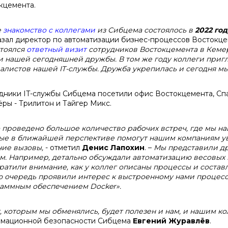
кцемента.
е
знакомство с коллегами
из Сибцема состоялось в
2022 год
азал директор по автоматизации бизнес-процессов Востокц
стоялся
ответный визит
сотрудников Востокцемента в Кеме
и нашей сегодняшней дружбы. В том же году коллеги пригл
алистов нашей IT-службы. Дружба укрепилась и сегодня мы 
дники IT-службы Сибцема посетили офис Востокцемента, Спа
ёры - Трилитон и Тайгер Микс.
 проведено большое количество рабочих встреч, где мы н
ые в ближайшей перспективе помогут нашим компаниям ув
ие вызовы,
- отметил
Денис Лапохин
.
–
Мы представили др
м. Например, детально обсуждали автоматизацию весовых и
ратили внимание, как у коллег описаны процессы и состав
ю очередь проявили интерес к выстроенному нами процессу
аммным обеспечением Docker».
, которым мы обменялись, будет полезен и нам, и нашим ко
мационной безопасности Сибцема
Евгений Журавлёв
.