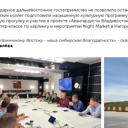
дарное дальневосточное гостеприимство не позволило остано
ских коллег подготовили насыщенную культурную программу:
ую прогулку и участие в проекте «Авангардисты Владивостока
стер-классе по кёрлингу и мероприятии Night Market в Нагор
еприимному Востоку - наша сибирская благодарность»,
- ск
влёва
.