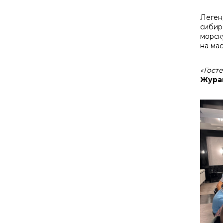
Леген
сибир
морск
на ма
«Гост
Жура