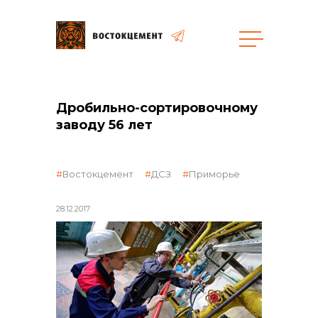
Закупки
Дробильно-сортировочному
заводу 56 лет
общая информация
Востокцемент
ДСЗ
Приморье
объявленные закупки
28.12.2017
реализация неликвидов