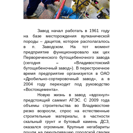
контакты отдела закупок
Завод начал работать в 1961 году
на базе месторождения вулканической
породы – дацитов, которое располагалось
в п. Заводском. На тот момент
предприятие функционировало как цех
Первореченского бутощебеночного завода
Контакты
(сегодня
–
«Владивостокский
бутощебеночный завод»). В перестроечное
время предприятие организуется в ОАО
«Дробильно-сортировочный завод», а в
2004 году переходит под руководство
«Востокцемента».
Новую жизнь в завод «вдохнул»
+7 (423) 234 50 50
предстоящий саммит АТЭС. С 2009 года
объемы строительства во Владивостоке
резко возросли, спрос на естественные
строительные материалы, в частности
скальный грунт и бутовый камень ДСЗ,
оказался огромным. Крупные негабариты
info@vostokcement.ru
пошли на рекультивацию городской свалки