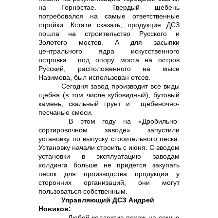
на Горностае. Твердый щебень
потребовался на самые ответственные
стройки. Кстати сказать, продукция ДСЗ
пошла на строительство Русского и
Золотого мостов. А для засыпки
центрального ядра искусственного
островка под опору моста на остров
Русский, расположенного на мысе
Назимова, был использован отсев.
Сегодня завод производит все виды
щебня (в том числе кубовидный), бутовый
камень, скальный грунт и щебеночно-
песчаные смеси.
В этом году на «Дробильно-
сортировочном заводе» запустили
установку по выпуску строительного песка.
Установку начали строить с июня. С вводом
установки в эксплуатацию заводам
холдинга больше не придется закупать
песок для производства продукции у
сторонних организаций, они могут
пользоваться собственным.
Управляющий ДСЗ Андрей
Новиков:
– Любой коллектив похож на семью