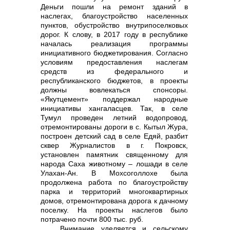
Деньги пошли на ремонт зданий в
наслегах, благоустройство населенных
пунктов, обустройство внутрипоселковых
дорог. К слову, в 2017 году в республике
началась реализация программы
инициативного бюджетирования. Согласно
условиям предоставления наслегам
средств из федерального и
республиканского бюджетов, в проекты
должны вовлекаться спонсоры.
«Якутцемент» поддержал народные
инициативы хангаласцев. Так, в селе
Тумул проведен летний водопровод,
отремонтированы дороги в с. Кытыл Жура,
построен детский сад в селе Едяй, разбит
сквер Журналистов в г. Покровск,
установлен памятник священному для
народа Саха животному – лошади в селе
Улахан-Ан. В Мохсоголлохе была
продолжена работа по благоустройству
парка и территорий многоквартирных
домов, отремонтирована дорога к дачному
поселку. На проекты наслегов было
потрачено почти 800 тыс. руб.
Внимание уделяется и сельскому