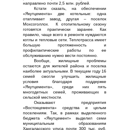
направлено почти 2,5 млн. рублей.
Кстати сказать, на обеспечении
«Якутцемента» две котельные: одна
отапливает завод, другая – поселок
Мохсоголлох. К отопительному сезону
готовятся практически заранее. Как
правило, чаще всего в ремонте нуждаются
котлы и тепловые сети. Теплотрасса имеет
большую протяженность и
профилактические работы по ее
обслуживанию нужно вести постоянно.
Вообще, жилищные проблемы
остаются для жителей района и поселка
наиболее актуальными. В текущем году 16
семей смогли улучшить жилищные
условия благодаря поддержке
«Якутцемента», среди них пять
многодетных семей, проживающих в
сельской местности.
Оказывают предприятия
«Востокцемента» средства и целым
поселениям. Так, в рамках выделенного
бюджета «Якутцемент» выделил семи
муниципальным образованиям
Хангаласского улуса почти 300 тыс. руб.