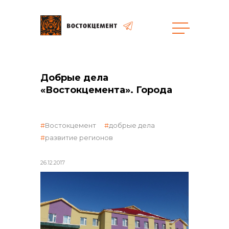
общая информация
Добрые дела
«Востокцемента». Города
Востокцемент
добрые дела
объявленные закупки
развитие регионов
26.12.2017