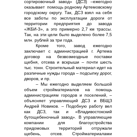
сортировочный завод» (ДСЗ) –ежегодно
оказывает помощь родному Артемовскому
городскому округу. Так, ДСЗ взял на себя
все заботы по эксплуатации дороги от
территории предприятия до завода
«ЖБИ-3», а это примерно 2,7 км трассы.
Так, на эти цели было выделено более 7,5
млн. рублей за три года.
+7 (423) 234 50 50
Кроме того, завод ежегодно
заключает с администрацией г. Артема
договор на безвозмездные поставки
щебня, отсева и вскрыши – почти шесть
тыс. тонн. Строительный материал идет на
различные нужды города – подсыпку дорог,
дворов, и пр.
– Мы ежегодно выделяем большой
объем стройматериалов на помощь
администрациям городов и поселений, –
объясняет управляющий ДСЗ и ВБЩЗ
Андрей Новиков. – Подобную работу вел
как ДСЗ, так и «Владивостокский
бутощебеночный завод». В управляющие
info@vostokcement.ru
компании для благоустройства
придомовых территорий отгружали
щебень, отсев. Стройматериалами