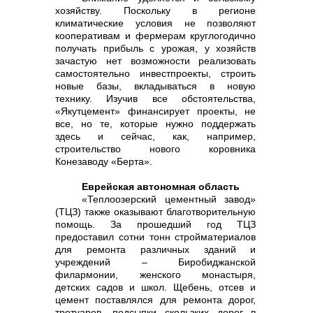
хозяйству. Поскольку в регионе
климатические условия не позволяют
кооперативам и фермерам круглогодично
получать прибыль с урожая, у хозяйств
зачастую нет возможности реализовать
самостоятельно инвестпроекты, строить
новые базы, вкладываться в новую
технику. Изучив все обстоятельства,
«Якутцемент» финансирует проекты, не
все, но те, которые нужно поддержать
здесь и сейчас, как, например,
строительство нового коровника
Конезаводу «Берта».
Еврейская автономная область
«Теплоозерский цементный завод»
(ТЦЗ) также оказывают благотворительную
помощь. За прошедший год ТЦЗ
предоставил сотни тонн стройматериалов
для ремонта различных зданий и
учреждений – Биробиджанской
филармонии, женского монастыря,
детских садов и школ. Щебень, отсев и
цемент поставлялся для ремонта дорог,
тротуаров, подсыпки скользких дорог в