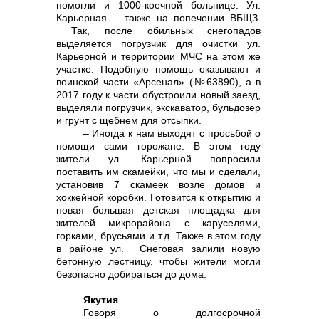
помогли и 1000-коечной больнице. Ул.
Карьерная – также на попечении ВБЩЗ.
Так, после обильных снегопадов
выделяется погрузчик для очистки ул.
Карьерной и территории МЧС на этом же
участке. Подобную помощь оказывают и
воинской части «Арсенал» (№63890), а в
2017 году к части обустроили новый заезд,
выделяли погрузчик, экскаватор, бульдозер
и грунт с щебнем для отсыпки.
– Иногда к нам выходят с просьбой о
помощи сами горожане. В этом году
жители ул. Карьерной попросили
поставить им скамейки, что мы и сделали,
установив 7 скамеек возле домов и
хоккейной коробки. Готовится к открытию и
новая большая детская площадка для
жителей микрорайона с каруселями,
горками, брусьями и т.д. Также в этом году
в районе ул. Снеговая залили новую
бетонную лестницу, чтобы жители могли
безопасно добираться до дома.
Якутия
Говоря о долгосрочной