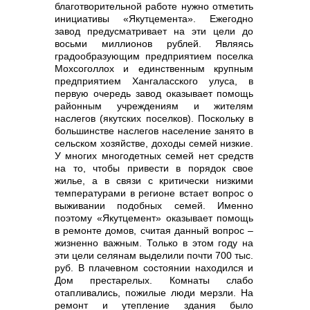
благотворительной работе нужно отметить
инициативы «Якутцемента». Ежегодно
завод предусматривает на эти цели до
восьми миллионов рублей. Являясь
градообразующим предприятием поселка
Мохсоголлох и единственным крупным
предприятием Хангаласского улуса, в
первую очередь завод оказывает помощь
районным учреждениям и жителям
наслегов (якутских поселков). Поскольку в
большинстве наслегов население занято в
сельском хозяйстве, доходы семей низкие.
У многих многодетных семей нет средств
на то, чтобы привести в порядок свое
жилье, а в связи с критически низкими
температурами в регионе встает вопрос о
выживании подобных семей. Именно
поэтому «Якутцемент» оказывает помощь
в ремонте домов, считая данный вопрос –
жизненно важным. Только в этом году на
эти цели селянам выделили почти 700 тыс.
руб. В плачевном состоянии находился и
Дом престарелых. Комнаты слабо
отапливались, пожилые люди мерзли. На
ремонт и утепление здания было