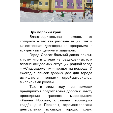
реализация неликвидов
Приморский край
Благотворительная помощь от
холдинга – это как разовые акции, так и
качественная долгосрочная программа с
конкретными целями и задачами.
Город Спасск-Дальний давно привык
к тому, что в случае непредвиденных или
вполне ожидаемых ситуаций родной завод
– «Спасскцемент» – придет на помощь. И
контакты отдела закупок
ежегодно список добрых дел для города
исчисляется тоннами стройматериалов,
миллионами рублей.
Так, в этом году при помощи
предприятия подготовлена дорога к месту
проведения краевого мероприятия
«Лыжня России», отсыпана территория
кладбища с Прохоры, отремонтирована
центральная площадь города, храм,