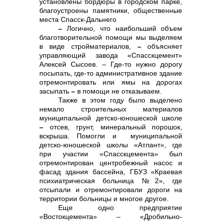
установлены бордюры в городском парке,
благоустроены памятники, общественные
места Спасск-Дальнего
–
Логично, что наибольший объем
благотворительной помощи мы выделяем
в виде стройматериалов,
–
объясняет
управляющий завода «Спасскцемент»
Алексей Сысоев. – Где-то нужно дорогу
посыпать, где-то административное здание
отремонтировать или ямы на дорогах
засыпать
–
в помощи не отказываем.
Также в этом году было выделено
немало строительных материалов
муниципальной детско-юношеской школе
–
отсев, грунт, минеральный порошок,
вскрыша. Помогли и муниципальной
Контакты
детско-юношеской школы «Атлант», где
при участии «Спасскцемента» был
отремонтирован центробежный насос и
фасад здания бассейна, ГБУЗ «Краевая
психиатрическая больница №2», где
отсыпали и отремонтировали дороги на
территории больницы и многое другое.
Еще одно предприятие
«Востокцемента» – «Дробильно-