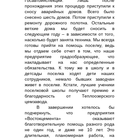
Госавтоинспекции. Лишь после
прохождения этих процедур приступили к
сносу аварийных домов. Всего было
снесено шесть домов. Потом приступили к
ремонту дорожного полотна. Остальные
ветхие дома мы будет сносить в
следующем году – в зависимости от того,
насколько будет занята техника. Мы всегда
готовы прийти на помощь поселку, ведь
мы отдаем себе отчет в том, что наше
предприятие градообразующее, что
накладывает на нас определенные
обязательства. К тому же в школу и в
детсады поселка ходят дети наших
сотрудников, немало бывших заводчан
живет в поселке. Кстати, лучшие ученики
поселковой школы получают премию и
благодарность от Теплоозерского
цемзавода.
В завершении хотелось бы
подчеркнуть, что предприятия
«Востокцемента» оказывают
благотворительную помощь разного рода
не один год, и даже не 10 лет. Это
длительная, планомерная работа, на