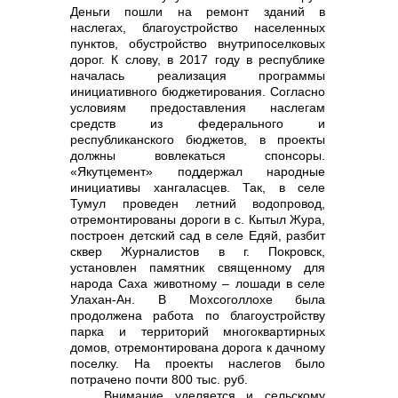
Деньги пошли на ремонт зданий в
наслегах, благоустройство населенных
пунктов, обустройство внутрипоселковых
дорог. К слову, в 2017 году в республике
началась реализация программы
инициативного бюджетирования. Согласно
условиям предоставления наслегам
средств из федерального и
республиканского бюджетов, в проекты
должны вовлекаться спонсоры.
«Якутцемент» поддержал народные
инициативы хангаласцев. Так, в селе
Тумул проведен летний водопровод,
отремонтированы дороги в с. Кытыл Жура,
построен детский сад в селе Едяй, разбит
сквер Журналистов в г. Покровск,
установлен памятник священному для
народа Саха животному – лошади в селе
Улахан-Ан. В Мохсоголлохе была
продолжена работа по благоустройству
парка и территорий многоквартирных
домов, отремонтирована дорога к дачному
поселку. На проекты наслегов было
потрачено почти 800 тыс. руб.
Внимание уделяется и сельскому