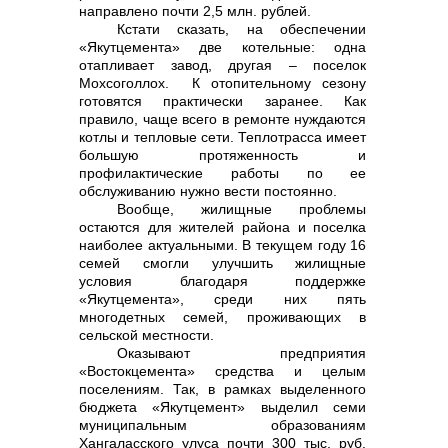
направлено почти 2,5 млн. рублей.
Кстати сказать, на обеспечении
«Якутцемента» две котельные: одна
отапливает завод, другая – поселок
Мохсоголлох. К отопительному сезону
готовятся практически заранее. Как
правило, чаще всего в ремонте нуждаются
котлы и тепловые сети. Теплотрасса имеет
большую протяженность и
профилактические работы по ее
обслуживанию нужно вести постоянно.
Вообще, жилищные проблемы
остаются для жителей района и поселка
наиболее актуальными. В текущем году 16
семей смогли улучшить жилищные
условия благодаря поддержке
«Якутцемента», среди них пять
многодетных семей, проживающих в
сельской местности.
Оказывают предприятия
«Востокцемента» средства и целым
поселениям. Так, в рамках выделенного
бюджета «Якутцемент» выделил семи
муниципальным образованиям
Хангаласского улуса почти 300 тыс. руб.