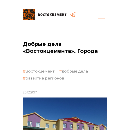
общая информация
Добрые дела
«Востокцемента». Города
Востокцемент
добрые дела
объявленные закупки
развитие регионов
26.12.2017