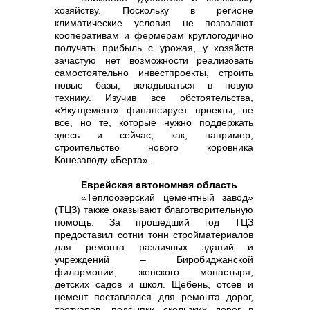
хозяйству. Поскольку в регионе
климатические условия не позволяют
кооперативам и фермерам круглогодично
получать прибыль с урожая, у хозяйств
зачастую нет возможности реализовать
самостоятельно инвестпроекты, строить
новые базы, вкладываться в новую
технику. Изучив все обстоятельства,
«Якутцемент» финансирует проекты, не
все, но те, которые нужно поддержать
здесь и сейчас, как, например,
строительство нового коровника
Конезаводу «Берта».
Еврейская автономная область
«Теплоозерский цементный завод»
(ТЦЗ) также оказывают благотворительную
помощь. За прошедший год ТЦЗ
предоставил сотни тонн стройматериалов
для ремонта различных зданий и
учреждений – Биробиджанской
филармонии, женского монастыря,
детских садов и школ. Щебень, отсев и
цемент поставлялся для ремонта дорог,
тротуаров, подсыпки скользких дорог в