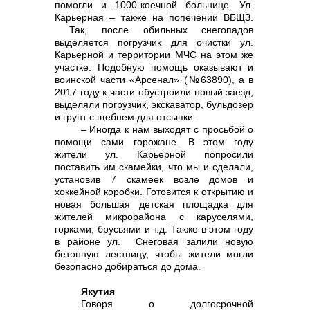
помогли и 1000-коечной больнице. Ул.
Карьерная – также на попечении ВБЩЗ.
Так, после обильных снегопадов
выделяется погрузчик для очистки ул.
Карьерной и территории МЧС на этом же
участке. Подобную помощь оказывают и
воинской части «Арсенал» (№63890), а в
2017 году к части обустроили новый заезд,
выделяли погрузчик, экскаватор, бульдозер
и грунт с щебнем для отсыпки.
– Иногда к нам выходят с просьбой о
помощи сами горожане. В этом году
жители ул. Карьерной попросили
поставить им скамейки, что мы и сделали,
установив 7 скамеек возле домов и
хоккейной коробки. Готовится к открытию и
новая большая детская площадка для
жителей микрорайона с каруселями,
горками, брусьями и т.д. Также в этом году
в районе ул. Снеговая залили новую
бетонную лестницу, чтобы жители могли
безопасно добираться до дома.
Якутия
Говоря о долгосрочной