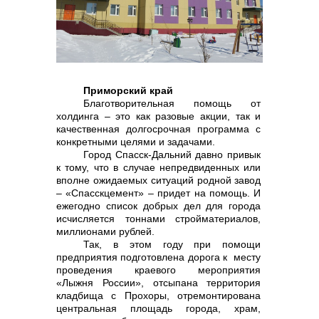
реализация неликвидов
Приморский край
Благотворительная помощь от
холдинга – это как разовые акции, так и
качественная долгосрочная программа с
конкретными целями и задачами.
Город Спасск-Дальний давно привык
к тому, что в случае непредвиденных или
вполне ожидаемых ситуаций родной завод
– «Спасскцемент» – придет на помощь. И
контакты отдела закупок
ежегодно список добрых дел для города
исчисляется тоннами стройматериалов,
миллионами рублей.
Так, в этом году при помощи
предприятия подготовлена дорога к месту
проведения краевого мероприятия
«Лыжня России», отсыпана территория
кладбища с Прохоры, отремонтирована
центральная площадь города, храм,