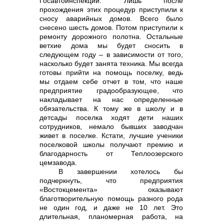
Госавтоинспекции. Лишь после
прохождения этих процедур приступили к
сносу аварийных домов. Всего было
снесено шесть домов. Потом приступили к
ремонту дорожного полотна. Остальные
ветхие дома мы будет сносить в
следующем году – в зависимости от того,
насколько будет занята техника. Мы всегда
готовы прийти на помощь поселку, ведь
мы отдаем себе отчет в том, что наше
предприятие градообразующее, что
накладывает на нас определенные
обязательства. К тому же в школу и в
детсады поселка ходят дети наших
сотрудников, немало бывших заводчан
живет в поселке. Кстати, лучшие ученики
поселковой школы получают премию и
благодарность от Теплоозерского
цемзавода.
В завершении хотелось бы
подчеркнуть, что предприятия
«Востокцемента» оказывают
благотворительную помощь разного рода
не один год, и даже не 10 лет. Это
длительная, планомерная работа, на