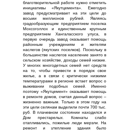
благотворительной работе нужно отметить
инициативы «Якутцемента». Ежегодно
завод предусматривает на эти цели до
восьми миллионов рублей. Являясь
градообразующим предприятием поселка
Мохсоголлох и единственным крупным
предприятием Хангаласского улуса, в
первую очередь завод оказывает помощь
районным учреждениям и жителям
наслегов (якутских поселков). Поскольку в
большинстве наслегов население занято в
сельском хозяйстве, доходы семей низкие.
У многих многодетных семей нет средств
на то, чтобы привести в порядок свое
жилье, а в связи с критически низкими
температурами в регионе встает вопрос о
выживании подобных семей. Именно
поэтому «Якутцемент» оказывает помощь
в ремонте домов, считая данный вопрос –
жизненно важным. Только в этом году на
эти цели селянам выделили почти 700 тыс.
руб. В плачевном состоянии находился и
Дом престарелых. Комнаты слабо
отапливались, пожилые люди мерзли. На
ремонт и утепление здания было