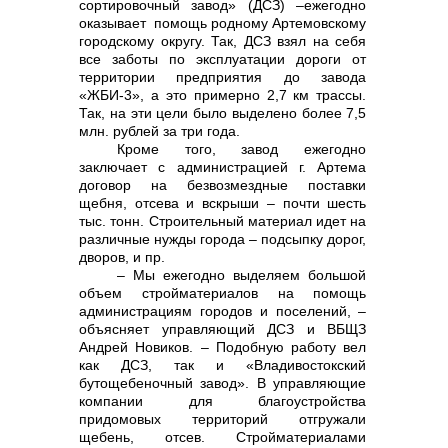
сортировочный завод» (ДСЗ) –ежегодно
оказывает помощь родному Артемовскому
городскому округу. Так, ДСЗ взял на себя
все заботы по эксплуатации дороги от
территории предприятия до завода
«ЖБИ-3», а это примерно 2,7 км трассы.
Так, на эти цели было выделено более 7,5
млн. рублей за три года.
+7 (423) 234 50 50
Кроме того, завод ежегодно
заключает с администрацией г. Артема
договор на безвозмездные поставки
щебня, отсева и вскрыши – почти шесть
тыс. тонн. Строительный материал идет на
различные нужды города – подсыпку дорог,
дворов, и пр.
– Мы ежегодно выделяем большой
объем стройматериалов на помощь
администрациям городов и поселений, –
объясняет управляющий ДСЗ и ВБЩЗ
Андрей Новиков. – Подобную работу вел
как ДСЗ, так и «Владивостокский
бутощебеночный завод». В управляющие
info@vostokcement.ru
компании для благоустройства
придомовых территорий отгружали
щебень, отсев. Стройматериалами