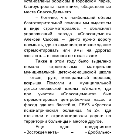
установлены бордюры в городском парке,
благоустроены памятники, общественные
места Спасск-Дальнего
–
Логично, что наибольший объем
благотворительной помощи мы выделяем
в виде стройматериалов,
–
объясняет
управляющий завода «Спасскцемент»
Алексей Сысоев. – Где-то нужно дорогу
посыпать, где-то административное здание
отремонтировать или ямы на дорогах
засыпать
–
в помощи не отказываем.
Также в этом году было выделено
немало строительных материалов
муниципальной детско-юношеской школе
–
отсев, грунт, минеральный порошок,
вскрыша. Помогли и муниципальной
Контакты
детско-юношеской школы «Атлант», где
при участии «Спасскцемента» был
отремонтирован центробежный насос и
фасад здания бассейна, ГБУЗ «Краевая
психиатрическая больница №2», где
отсыпали и отремонтировали дороги на
территории больницы и многое другое.
Еще одно предприятие
«Востокцемента» – «Дробильно-