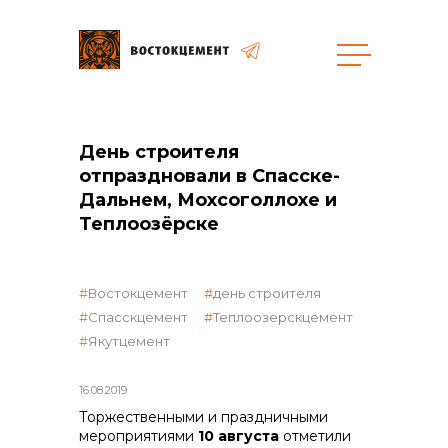
общая информация
День строителя
отпраздновали в Спасске-
Дальнем, Мохсоголлохе и
Теплоозёрске
объявленные закупки
Востокцемент
день строителя
Спасскцемент
Теплоозерскцемент
Якутцемент
16.08.2019
Торжественными и праздничными
мероприятиями
10 августа
отметили