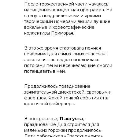
После торжественной части началась
+7 (423) 234 50 50
насыщенная концертная программа. На
сцену с поздравлениями и яркими
творческими номерами вышли лучшие
вокальные и хореографические
коллективы Приморья.
В это же время стартовала пенная
вечеринка для самых юных спассчан:
локальная площадка наполнилась
потоками пены и все желающие смогли
потанцевать в ней.
info@vostokcement.ru
Продолжилось празднование
зажигательной дискотекой, световым и
фаер-шоу. Яркой точкой события стал
красочный фейерверк.
В воскресенье,
11 августа
,
празднование Дня строителя для
маленьких горожан продолжилось.
Дети работников «Спасскцемента»