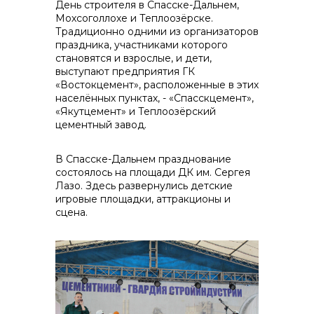
День строителя в Спасске-Дальнем,
Мохсоголлохе и Теплоозёрске.
реализация неликвидов
Традиционно одними из организаторов
праздника, участниками которого
становятся и взрослые, и дети,
выступают предприятия ГК
«Востокцемент», расположенные в этих
населённых пунктах, - «Спасскцемент»,
«Якутцемент» и Теплоозёрский
цементный завод.
В Спасске-Дальнем празднование
состоялось на площади ДК им. Сергея
контакты отдела закупок
Лазо. Здесь развернулись детские
игровые площадки, аттракционы и
сцена.