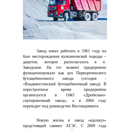
контакты отдела закупок
Завод начал работать в 1961 году на
базе месторождения вулканической породы –
дацитов, которое располагалось в п.
Заводском. На тот момент предприятие
функционировало как цех Первореченского
Контакты
бутощебеночного завода (сегодня -
«Владивостокский бутощебеночный завод). В
перестроечное время предприятие
организуется в ОАО «Дробильно-
сортировочный завод», а в 2004 году
переходит под руководство Востокцемента.
Новую жизнь в завод «вдохнул»
+7 (423) 234 50 50
предстоящий саммит АТЭС. С 2009 года