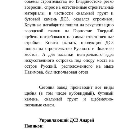
объемы строительства во Владивостоке резко
возросли, спрос на естественные строительные
материалы, в частности скальный грунт и
бутовый камень ДСЗ, оказался огромным.
Крупные негабариты пошли на рекультивацию
info@vostokcement.ru
городской свалки на Горностае. Твердый
щебень потребовался на самые ответственные
стройки. Кстати сказать, продукция ДСЗ
пошла на строительство Русского и Золотого
мостов. А для засыпки центрального ядра
искусственного островка под опору моста на
остров Русский, расположенного на мысе
Назимова, был использован отсев.
Сегодня завод производит все виды
щебня (в том числе кубовидный), бутовый
камень, скальный грунт и щебеночно-
песчаные смеси.
Управляющий ДСЗ Андрей
Новиков: