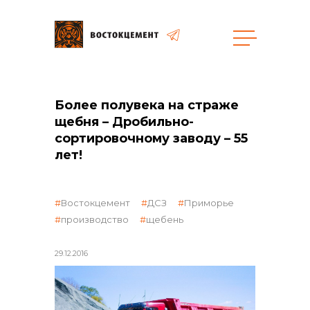
Закупки
Более полувека на страже
общая информация
щебня – Дробильно-
сортировочному заводу – 55
лет!
объявленные закупки
Востокцемент
ДСЗ
Приморье
производство
щебень
29.12.2016
реализация неликвидов