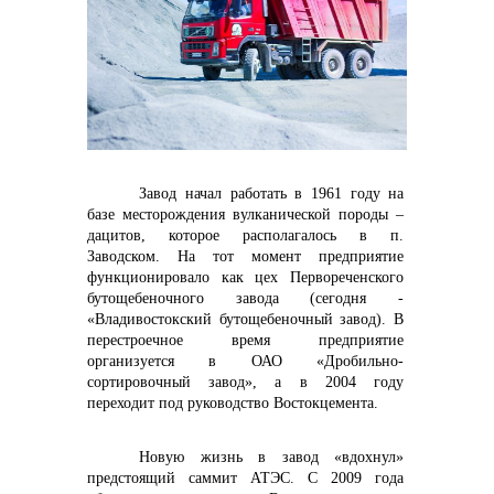
контакты отдела закупок
Завод начал работать в 1961 году на
базе месторождения вулканической породы –
дацитов, которое располагалось в п.
Заводском. На тот момент предприятие
функционировало как цех Первореченского
Контакты
бутощебеночного завода (сегодня -
«Владивостокский бутощебеночный завод). В
перестроечное время предприятие
организуется в ОАО «Дробильно-
сортировочный завод», а в 2004 году
переходит под руководство Востокцемента.
Новую жизнь в завод «вдохнул»
+7 (423) 234 50 50
предстоящий саммит АТЭС. С 2009 года