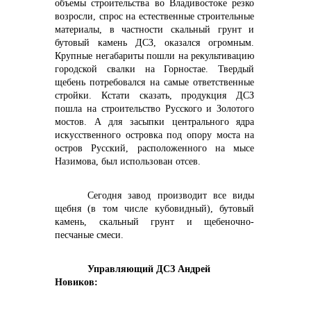
объемы строительства во Владивостоке резко
возросли, спрос на естественные строительные
материалы, в частности скальный грунт и
бутовый камень ДСЗ, оказался огромным.
Крупные негабариты пошли на рекультивацию
info@vostokcement.ru
городской свалки на Горностае. Твердый
щебень потребовался на самые ответственные
стройки. Кстати сказать, продукция ДСЗ
пошла на строительство Русского и Золотого
мостов. А для засыпки центрального ядра
искусственного островка под опору моста на
остров Русский, расположенного на мысе
Назимова, был использован отсев.
Сегодня завод производит все виды
щебня (в том числе кубовидный), бутовый
камень, скальный грунт и щебеночно-
песчаные смеси.
Управляющий ДСЗ Андрей
Новиков: