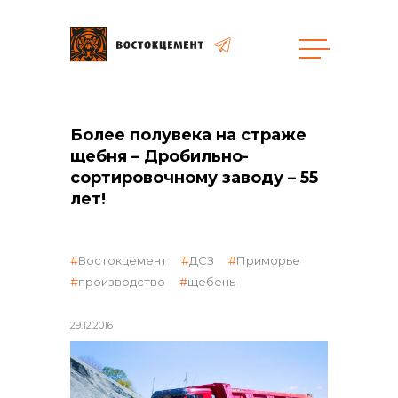
Закупки
Более полувека на страже
общая информация
щебня – Дробильно-
сортировочному заводу – 55
лет!
объявленные закупки
Востокцемент
ДСЗ
Приморье
производство
щебень
29.12.2016
реализация неликвидов