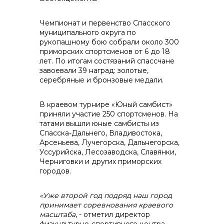
Чемпионат и первенство Спасского
муниципального округа по
контакты отдела закупок
рукопашному бою собрали около 300
приморских спортсменов от 6 до 18
лет. По итогам состязаний спассчане
завоевали 39 наград: золотые,
серебряные и бронзовые медали.
В краевом турнире «Юный самбист»
приняли участие 250 спортсменов. На
татами вышли юные самбисты из
Спасска-Дальнего, Владивостока,
Арсеньева, Лучегорска, Дальнегорска,
Контакты
Уссурийска, Лесозаводска, Славянки,
Черниговки и других приморских
городов.
«Уже второй год подряд наш город
принимает соревнования краевого
масштаба
, - отметил директор