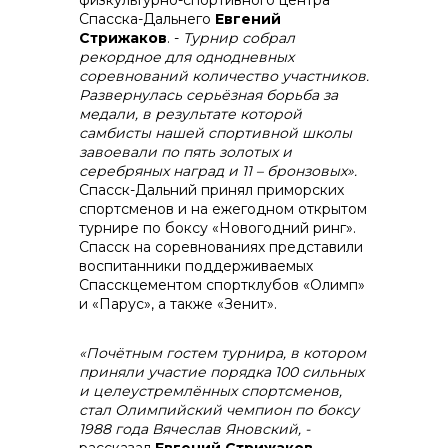
физкультурно-спортивного центра
+7 (423) 234 50 50
Спасска-Дальнего
Евгений
Стрижаков
. -
Турнир собрал
рекордное для однодневных
соревнований количество участников.
Развернулась серьёзная борьба за
медали, в результате которой
info@vostokcement.ru
самбисты нашей спортивной школы
завоевали по пять золотых и
серебряных наград и 11 – бронзовых».
Спасск-Дальний принял приморских
спортсменов и на ежегодном открытом
турнире по боксу «Новогодний ринг».
Спасск на соревнованиях представили
воспитанники поддерживаемых
Спасскцементом спортклубов «Олимп»
и «Парус», а также «Зенит».
«Почётным гостем турнира, в котором
приняли участие порядка 100 сильных
и целеустремлённых спортсменов,
стал Олимпийский чемпион по боксу
1988 года Вячеслав Яновский, -