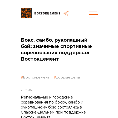
Закупки
Бокс, самбо, рукопашный
общая информация
бой: значимые спортивные
соревнования поддержал
Востокцемент
объявленные закупки
Востокцемент
добрые дела
25.12.2025
Региональные и городские
соревнования по боксу, самбо и
реализация неликвидов
рукопашному бою состоялись в
Спасске-Дальнем при поддержке
Востокцемента.