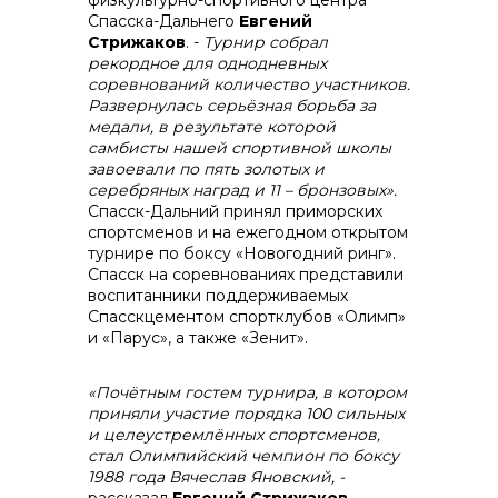
физкультурно-спортивного центра
+7 (423) 234 50 50
Спасска-Дальнего
Евгений
Стрижаков
. -
Турнир собрал
рекордное для однодневных
соревнований количество участников.
Развернулась серьёзная борьба за
медали, в результате которой
info@vostokcement.ru
самбисты нашей спортивной школы
завоевали по пять золотых и
серебряных наград и 11 – бронзовых».
Спасск-Дальний принял приморских
спортсменов и на ежегодном открытом
турнире по боксу «Новогодний ринг».
Спасск на соревнованиях представили
воспитанники поддерживаемых
Спасскцементом спортклубов «Олимп»
и «Парус», а также «Зенит».
«Почётным гостем турнира, в котором
приняли участие порядка 100 сильных
и целеустремлённых спортсменов,
стал Олимпийский чемпион по боксу
1988 года Вячеслав Яновский, -