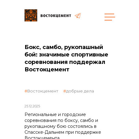
Закупки
Бокс, самбо, рукопашный
общая информация
бой: значимые спортивные
соревнования поддержал
Востокцемент
объявленные закупки
Востокцемент
добрые дела
25.12.2025
Региональные и городские
соревнования по боксу, самбо и
реализация неликвидов
рукопашному бою состоялись в
Спасске-Дальнем при поддержке
Востокцемента.