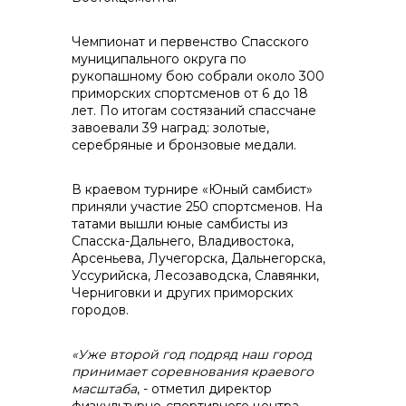
Чемпионат и первенство Спасского
муниципального округа по
контакты отдела закупок
рукопашному бою собрали около 300
приморских спортсменов от 6 до 18
лет. По итогам состязаний спассчане
завоевали 39 наград: золотые,
серебряные и бронзовые медали.
В краевом турнире «Юный самбист»
приняли участие 250 спортсменов. На
татами вышли юные самбисты из
Спасска-Дальнего, Владивостока,
Арсеньева, Лучегорска, Дальнегорска,
Контакты
Уссурийска, Лесозаводска, Славянки,
Черниговки и других приморских
городов.
«Уже второй год подряд наш город
принимает соревнования краевого
масштаба
, - отметил директор