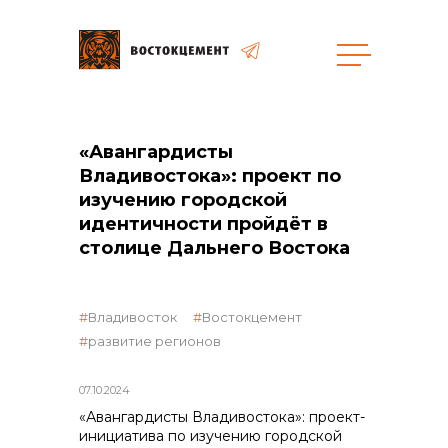
«Авангардисты
общая информация
Владивостока»: проект по
изучению городской
идентичности пройдёт в
столице Дальнего Востока
объявленные закупки
Владивосток
Востокцемент
развитие регионов
07.10.2024
реализация неликвидов
«Авангардисты Владивостока»: проект-
инициатива по изучению городской