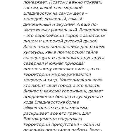
приезжает. Поэтому важно показать
гостям, какой наш морской
Владивосток на самом деле –
+7 (423) 234 50 50
молодой, красивый, самый
динамичный и вкусный. А ещё по-
настоящему уникальный. Владивосток
– это европейский город с азиатским
лицом и широкой русской душой.
Здесь тесно переплелись две разные
культуры, как в приморской тайге
info@vostokcement.ru
соседствуют и дополняют друг друга
северная и южная природа:
лиственницу оплетают лианы, а на
территории мирно уживаются
медведь и тигр. Консолидация всех,
кто любит свой город, а это власть,
бизнес и каждый горожанин, делает
продвижение бренда и культурного
кода Владивостока более
эффективным и динамичным,
раскрывает все его грани. Для
Востокцемента поддержка
территорий присутствия – один из
основных принципов работы. Здесь