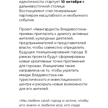
идентичности стартует
10 октября
в
дальневосточной столице.
Востокцемент стал генеральным
партнёром масштабного и необычного
события.
контакты отдела закупок
Проект «Авангардисты Владивостока»
призван пригласить к диалогу активных
жителей, культурных деятелей,
предпринимателей и представителей
власти, чтобы совместно определить
будущее позиционирование города. В
рамках проекта будут сформированы
новые креативные точки притяжения
для горожан. Инициатива также
направлена на то, чтобы укрепить
имидж Владивостока как
Контакты
туристического и инвестиционного
центра и раскрыть новые возможности
для его жителей.
«Мы любим свой город и хотим, чтобы
его знали и любили все, кто сюда