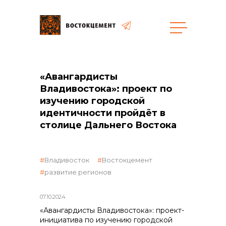
«Авангардисты
общая информация
Владивостока»: проект по
изучению городской
идентичности пройдёт в
столице Дальнего Востока
объявленные закупки
Владивосток
Востокцемент
развитие регионов
07.10.2024
реализация неликвидов
«Авангардисты Владивостока»: проект-
инициатива по изучению городской