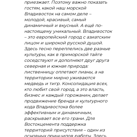
приезжает. Поэтому важно показать
гостям, какой наш морской
Владивосток на самом деле –
+7 (423) 234 50 50
молодой, красивый, самый
динамичный и вкусный. А ещё по-
настоящему уникальный. Владивосток
– это европейский город с азиатским
лицом и широкой русской душой.
Здесь тесно переплелись две разные
культуры, как в приморской тайге
info@vostokcement.ru
соседствуют и дополняют друг друга
северная и южная природа:
лиственницу оплетают лианы, а на
территории мирно уживаются
медведь и тигр. Консолидация всех,
кто любит свой город, а это власть,
бизнес и каждый горожанин, делает
продвижение бренда и культурного
кода Владивостока более
эффективным и динамичным,
раскрывает все его грани. Для
Востокцемента поддержка
территорий присутствия – один из
основных принципов работы. Здесь