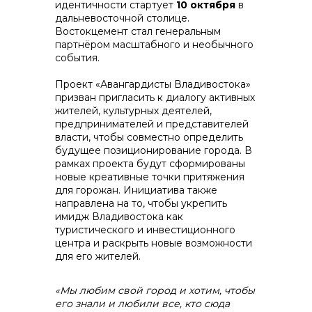
идентичности стартует
10 октября
в
дальневосточной столице.
Востокцемент стал генеральным
партнёром масштабного и необычного
события.
контакты отдела закупок
Проект «Авангардисты Владивостока»
призван пригласить к диалогу активных
жителей, культурных деятелей,
предпринимателей и представителей
власти, чтобы совместно определить
будущее позиционирование города. В
рамках проекта будут сформированы
новые креативные точки притяжения
для горожан. Инициатива также
направлена на то, чтобы укрепить
имидж Владивостока как
Контакты
туристического и инвестиционного
центра и раскрыть новые возможности
для его жителей.
«Мы любим свой город и хотим, чтобы
его знали и любили все, кто сюда