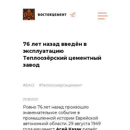
Закупки
76 лет назад введён в
эксплуатацию
общая информация
Теплоозёрский цементный
завод
объявленные закупки
ЕАО
Теплоозерскцемент
29.08.2025
Ровно 76 лет назад произошло
реализация неликвидов
знаменательное событие в
промышленной истории Еврейской
автономной области. 29 августа 1949
года машинист
Агей Казак
разжёг