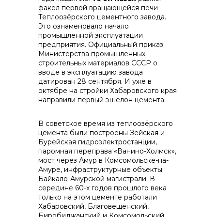
факел первой вращающейся печи
Теплоозёрского цементного завода.
контакты отдела закупок
Это ознаменовало начало
промышленной эксплуатации
предприятия. Официальный приказ
Министерства промышленных
строительных материалов СССР о
вводе в эксплуатацию завода
датирован 28 сентября. И уже в
октябре на стройки Хабаровского края
направили первый эшелон цемента.
Контакты
В советское время из теплоозёрского
цемента были построены Зейская и
Бурейская гидроэлектростанции,
паромная переправа «Ванино-Холмск»,
мост через Амур в Комсомольске-на-
Амуре, инфраструктурные объекты
+7 (423) 234 50 50
Байкало-Амурской магистрали. В
середине 60-х годов прошлого века
только на этом цементе работали
Хабаровский, Благовещенский,
Биробиджанский и Комсомольский