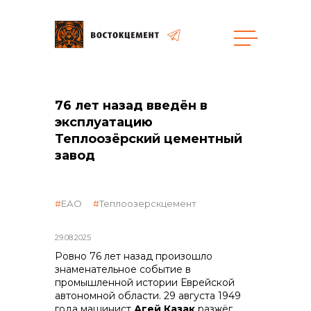
Закупки
76 лет назад введён в
эксплуатацию
общая информация
Теплоозёрский цементный
завод
объявленные закупки
ЕАО
Теплоозерскцемент
29.08.2025
Ровно 76 лет назад произошло
реализация неликвидов
знаменательное событие в
промышленной истории Еврейской
автономной области. 29 августа 1949
года машинист
Агей Казак
разжёг