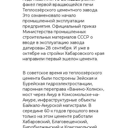
факел первой вращающейся печи
Теплоозёрского цементного завода.
контакты отдела закупок
Это ознаменовало начало
промышленной эксплуатации
предприятия. Официальный приказ
Министерства промышленных
строительных материалов СССР о
вводе в эксплуатацию завода
датирован 28 сентября. И уже в
октябре на стройки Хабаровского края
направили первый эшелон цемента.
Контакты
В советское время из теплоозёрского
цемента были построены Зейская и
Бурейская гидроэлектростанции,
паромная переправа «Ванино-Холмск»,
мост через Амур в Комсомольске-на-
Амуре, инфраструктурные объекты
+7 (423) 234 50 50
Байкало-Амурской магистрали. В
середине 60-х годов прошлого века
только на этом цементе работали
Хабаровский, Благовещенский,
Биробиджанский и Комсомольский