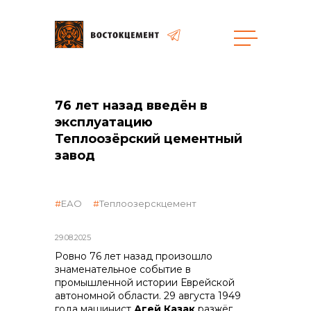
Закупки
76 лет назад введён в
эксплуатацию
общая информация
Теплоозёрский цементный
завод
объявленные закупки
ЕАО
Теплоозерскцемент
29.08.2025
Ровно 76 лет назад произошло
реализация неликвидов
знаменательное событие в
промышленной истории Еврейской
автономной области. 29 августа 1949
года машинист
Агей Казак
разжёг