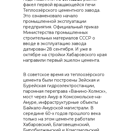
факел первой вращающейся печи
Теплоозёрского цементного завода.
контакты отдела закупок
Это ознаменовало начало
промышленной эксплуатации
предприятия. Официальный приказ
Министерства промышленных
строительных материалов СССР о
вводе в эксплуатацию завода
датирован 28 сентября. И уже в
октябре на стройки Хабаровского края
направили первый эшелон цемента.
Контакты
В советское время из теплоозёрского
цемента были построены Зейская и
Бурейская гидроэлектростанции,
паромная переправа «Ванино-Холмск»,
мост через Амур в Комсомольске-на-
Амуре, инфраструктурные объекты
+7 (423) 234 50 50
Байкало-Амурской магистрали. В
середине 60-х годов прошлого века
только на этом цементе работали
Хабаровский, Благовещенский,
Биробиджанский и Комсомольский