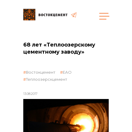
68 лет «Теплоозерскому
общая информация
цементному заводу»
Востокцемент
ЕАО
Теплоозерскцемент
объявленные закупки
13.08.2017
реализация неликвидов