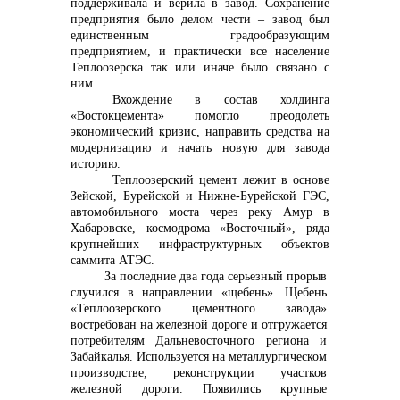
поддерживала и верила в завод. Сохранение
предприятия было делом чести – завод был
+7 (423) 234 50 50
единственным градообразующим
предприятием, и практически все население
Теплоозерска так или иначе было связано с
ним.
Вхождение в состав холдинга
«Востокцемента» помогло преодолеть
экономический кризис, направить средства на
info@vostokcement.ru
модернизацию и начать новую для завода
историю.
Теплоозерский цемент лежит в основе
Зейской, Бурейской и Нижне-Бурейской ГЭС,
автомобильного моста через реку Амур в
Хабаровске, космодрома «Восточный»,
ряда
крупнейших инфраструктурных объектов
саммита АТЭС.
За последние два года серьезный прорыв
случился в направлении «щебень». Щебень
«Теплоозерского цементного завода»
востребован
на железной дороге и отгружается
потребителям Дальневосточного региона и
Забайкалья. Используется на металлургическом
производстве, реконструкции участков
железной дороги. Появились крупные