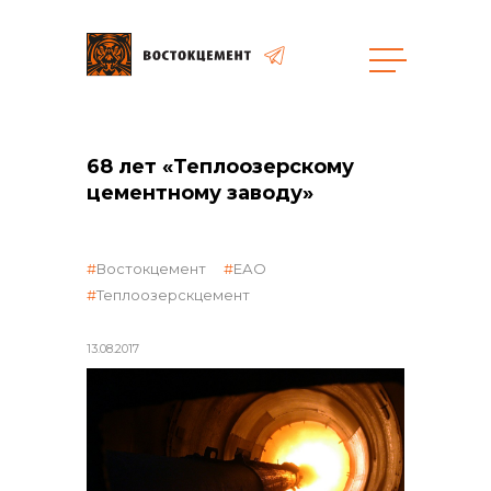
68 лет «Теплоозерскому
общая информация
цементному заводу»
Востокцемент
ЕАО
Теплоозерскцемент
объявленные закупки
13.08.2017
реализация неликвидов