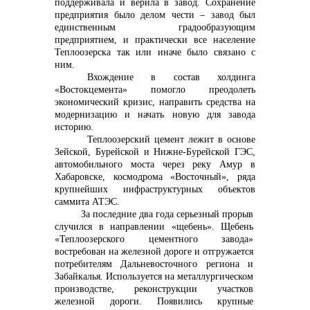
поддерживала и верила в завод. Сохранение
предприятия было делом чести – завод был
+7 (423) 234 50 50
единственным градообразующим
предприятием, и практически все население
Теплоозерска так или иначе было связано с
ним.
Вхождение в состав холдинга
«Востокцемента» помогло преодолеть
экономический кризис, направить средства на
info@vostokcement.ru
модернизацию и начать новую для завода
историю.
Теплоозерский цемент лежит в основе
Зейской, Бурейской и Нижне-Бурейской ГЭС,
автомобильного моста через реку Амур в
Хабаровске, космодрома «Восточный»,
ряда
крупнейших инфраструктурных объектов
саммита АТЭС.
За последние два года серьезный прорыв
случился в направлении «щебень». Щебень
«Теплоозерского цементного завода»
востребован
на железной дороге и отгружается
потребителям Дальневосточного региона и
Забайкалья. Используется на металлургическом
производстве, реконструкции участков
железной дороги. Появились крупные