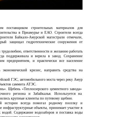
им поставщиком строительных материалов для
роительства в Приамурье и ЕАО.
Строители всегда
троители Байкало-Амурской магистрали отмечали,
орый защищал гидротехнические сооружения от
я трудолюбию, ответственности и желанию работать
егда поддерживала и верила в завод. Сохранение
им предприятием, и практически все население
 экономический кризис, направить средства на
ейской ГЭС, автомобильного моста через реку Амур
бъектов саммита АТЭС.
нь». Щебень «Теплоозерского цементного завода»
чного региона и Забайкалья. Используется на
явились крупные клиенты по путевому щебню.
ой истории всегда помогал родному поселку и
ые инфраструктурные объекты, принимает участие в
к водой. Содержание водозаборов и поставка воды