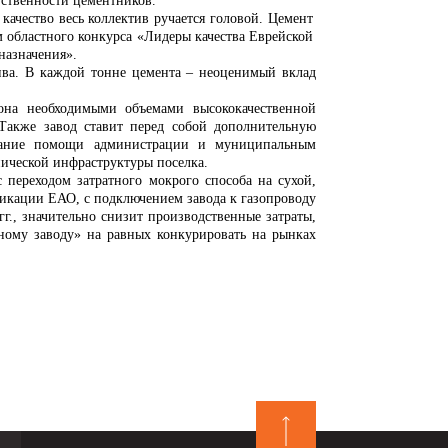
тственности цементников.
качество весь коллектив ручается головой.
Цемент
м областного конкурса «Лидеры качества Еврейской
назначения».
тива. В каждой тонне цемента – неоценимый вклад
иона необходимыми объемами высококачественной
. Также завод ставит перед собой дополнительную
азание помощи администрации и муниципальным
ической инфраструктуры поселка.
 переходом затратного мокрого способа на сухой,
икации ЕАО, с подключением завода к газопроводу
гг., значительно снизит производственные затраты,
тному заводу» на равных конкурировать на рынках