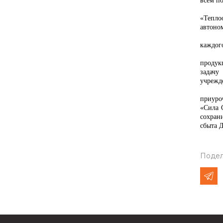
всем по
«Тепло
автоно
каждого
продук
задачу
учрежд
приуро
«Сила 
сохран
сбыта 
Подел