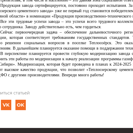
требителям, в том числе и населению – это давняя зона социальной отве
Продукция завода сертифицируется, постоянно проходит испытания. За 
озерского цементного завода» уже не первый год становится победителе
мной области» в номинации «Продукция производственно-технического 
Все эти трудовые успехи завода – это успехи всего трудового коллек
 сотрудника. Заводу действительно есть, чем гордиться.
Сейчас первоочередная задача – обеспечение дальневосточного рег
ции, которая соответствует требованиям государственных стандартов
 о решении социальных вопросов в поселке Теплоозёрск. Это ок
ениям. В дальнейшем планируется оказание помощи в поддержании техн
В перспективе планируется провести глубокую модернизацию завода с
чить эти работы по модернизации к началу реализации программы газиф
Сибири».
Модернизация, которая будет проведена в планах к 2024-2025 
ит высокое качество продукции, что позволит «Теплоозерскому цемен
ДФО с другими производителями. Впереди много работы!
иться статьей