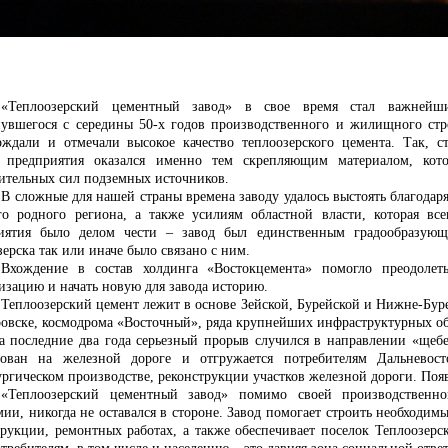
«Теплоозерский цементный завод» в свое время стал важнейш
нувшегося с середины 50-х годов производственного и жилищного ст
рждали и отмечали высокое качество теплоозерского цемента. Так,
с
 предприятия оказался именно тем скрепляющим материалом, кот
ительных сил подземных источников.
В сложные для нашей страны времена заводу удалось выстоять благодар
го родного региона, а также усилиям областной власти, которая вс
иятия было делом чести – завод был единственным градообразующ
ерска так или иначе было связано с ним.
Вхождение в состав холдинга «Востокцемента» помогло преодолеть
изацию и начать новую для завода историю.
Теплоозерский цемент лежит в основе
Зейской, Бурейской и Нижне-Бур
ровске, космодрома «Восточный»,
ряда крупнейших инфраструктурных о
а последние два года серьезный прорыв случился в направлении «щебе
бован
на железной дороге и отгружается потребителям Дальневосто
ургическом производстве, реконструкции участков железной дороги. По
«Теплоозерский цементный завод» помимо своей производственн
мии, никогда не оставался в стороне. Завод помогает строить необходим
трукции, ремонтных работах, а также обеспечивает поселок Теплоозерс