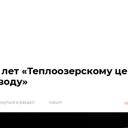
 лет «Теплоозерскому ц
воду»
рнуться в раздел
13.08.2017