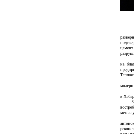
развер
подтве
цемент
разруш
на бла
предпр
Теплооз
модерн
в Хаба
З
востре
металл
автоно
реконс