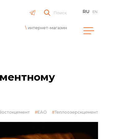
RU
EN
Поиск
интернет-магазин
ементному
Востокцемент
ЕАО
Теплоозерскцемент