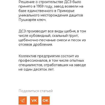
Решение о строительстве ДСЗ было
принято в 1959 году, завод возвели на
базе единственного в Приморье
уникального месторождения дацитов
Пушкарёв ключ.
Контакты
ДСЗ производит все виды щебня, в том
числе кубовидный, скальный грунт,
щебеночно-песчаные смеси и песок из
+7 (423) 234 50 50
отсевов дробления.
Коллектив предприятия состоит из
info@vostokcement.ru
профессионалов, в том числе опытных
специалистов, отработавших на заводе
не один десяток лет.
Поделиться статьей