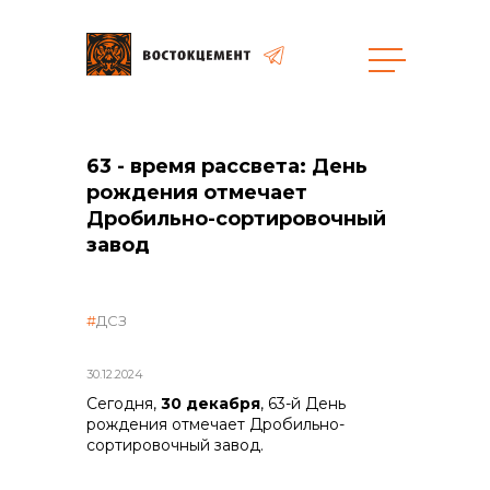
Пресс-центр
Объекты
Закупки
63 - время рассвета: День
рождения отмечает
Дробильно-сортировочный
завод
общая информация
ДСЗ
объявленные закупки
30.12.2024
реализация неликвидов
Сегодня,
30 декабря
, 63-й День
рождения отмечает Дробильно-
сортировочный завод.
контакты отдела закупок