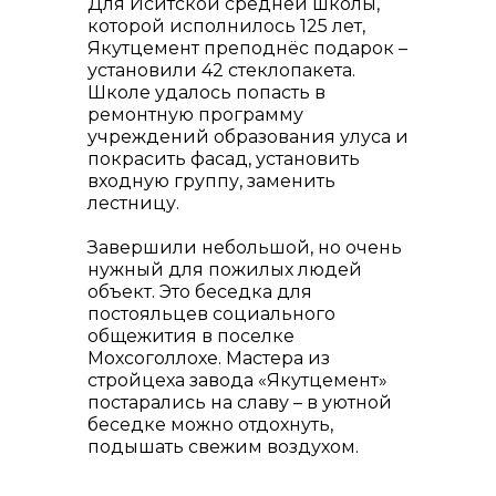
Для Иситской средней школы,
которой исполнилось 125 лет,
Якутцемент преподнёс подарок –
установили 42 стеклопакета.
Школе удалось попасть в
ремонтную программу
учреждений образования улуса и
покрасить фасад, установить
входную группу, заменить
лестницу.
Завершили небольшой, но очень
нужный для пожилых людей
объект. Это беседка для
постояльцев социального
общежития в поселке
Мохсоголлохе. Мастера из
стройцеха завода «Якутцемент»
постарались на славу – в уютной
беседке можно отдохнуть,
подышать свежим воздухом.