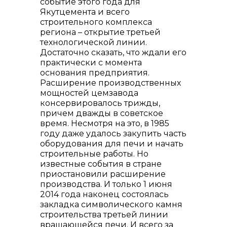
событие этого года для
Якутцемента и всего
строительного комплекса
региона – открытие третьей
технологической линии.
Контакты
Достаточно сказать, что ждали его
практически с момента
основания предприятия.
Расширение производственных
мощностей цемзавода
консервировалось трижды,
причем дважды в советское
время. Несмотря на это, в 1985
году даже удалось закупить часть
оборудования для печи и начать
строительные работы. Но
известные события в стране
приостановили расширение
+7 (423) 234 50 50
производства. И только 1 июня
2014 года наконец состоялась
закладка символического камня
строительства третьей линии
вращающейся печи. И всего за