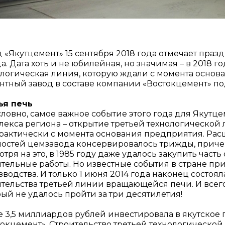
 «Якутцемент» 15 сентября 2018 года отмечает празд
а. Дата хоть и не юбилейная, но значимая – в 2018 г
ологическая линия, которую ждали с момента основ
нтный завод в составе компании «Востокцемент» по
ья печь
ловно, самое важное событие этого года для Якутце
екса региона – открытие третьей технологической л
практически с момента основания предприятия. Ра
остей цемзавода консервировалось трижды, причем
тря на это, в 1985 году даже удалось закупить част
ительные работы. Но известные события в стране п
водства. И только 1 июня 2014 года наконец состоя
тельства третьей линии вращающейся печи. И всего
ый не удалось пройти за три десятилетия!
е 3,5 миллиардов рублей инвестировала в якутско
токцемент». Строительство третьей технологической