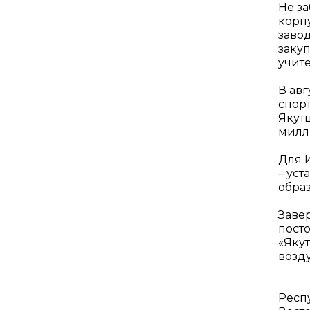
Не за
корп
заво
заку
учите
В авг
спор
Якут
милл
Для 
– ус
образ
Заве
пост
«Яку
возд
Респ