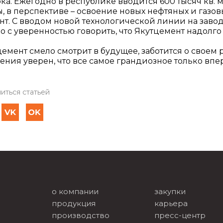
ка. Ежегодно в республике вводится 600 тысяч кв. 
ы, в перспективе – освоение новых нефтяных и газо
нт. С вводом новой технологической линии на завод
 с уверенностью говорить, что Якутцемент надолго
емент смело смотрит в будущее, заботится о своем
ения уверен, что все самое грандиозное только впе
иться статьей
о компании
закупки
продукция
карьера
производство
пресс-центр