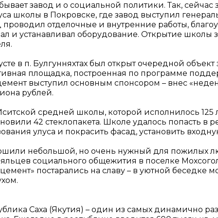
бывает завод и о социальной политики. Так, сейчас
уса школы в Покровске, где завод выступил генера
д проводил отделочные и внутренние работы, благоу
пал и устанавливал оборудование. Открытие школы з
ля.
усте в п. Булгунняхтах был открыт очередной объек
тивная площадка, построенная по программе подде
цемент выступил основным спонсором – внес «неден
иона рублей.
Иситской средней школы, которой исполнилось 125 
тановили 42 стеклопакета. Школе удалось попасть 
ования улуса и покрасить фасад, установить входну
ршили небольшой, но очень нужный для пожилых лю
ояльцев социального общежития в поселке Мохсоголл
тцемент» постарались на славу – в уютной беседке 
ухом.
ублика Саха (Якутия) – один из самых динамично р