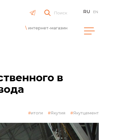
RU
EN
Поиск
интернет-магазин
ственного в
вода
итоги
Якутия
Якутцемент