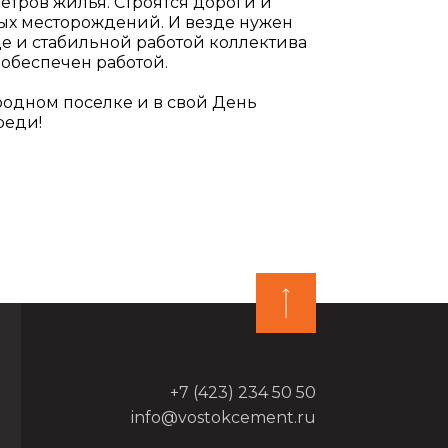
метров жилья. Строятся дороги и
вых месторождений. И везде нужен
е и стабильной работой коллектива
 обеспечен работой.
 родном поселке и в свой День
реди!
+7 (423) 234 50 50
info@vostokcement.ru