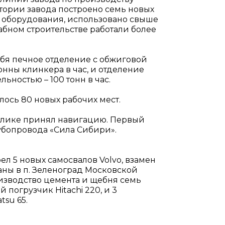
ритории завода построено семь новых
н оборудования, использовано свыше
абном строительстве работали более
ебя печное отделение с обжиговой
онны клинкера в час, и отделение
ностью – 100 тонн в час.
лось 80 новых рабочих мест.
ублике принял навигацию. Первый
убопровода «Сила Сибири».
ел 5 новых самосвалов Volvo, взамен
ны в п. Зеленоград Московской
оизводство цемента и щебня семь
погрузчик Hitachi 220, и 3
tsu 65.