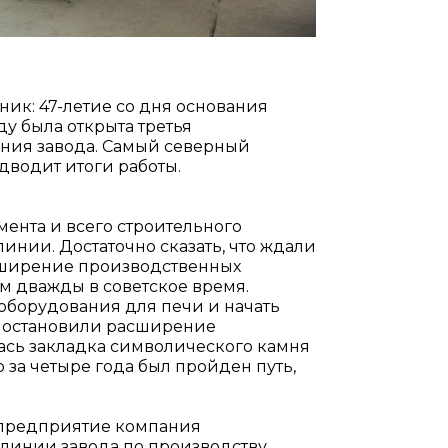
ник: 47-летие со дня основания
оду была открыта третья
ания завода. Самый северный
дводит итоги работы.
мента и всего строительного
инии. Достаточно сказать, что ждали
сширение производственных
 дважды в советское время.
ь оборудования для печи и начать
риостановили расширение
лась закладка символического камня
 за четыре года был пройден путь,
е предприятие компания
 линии завода по производству