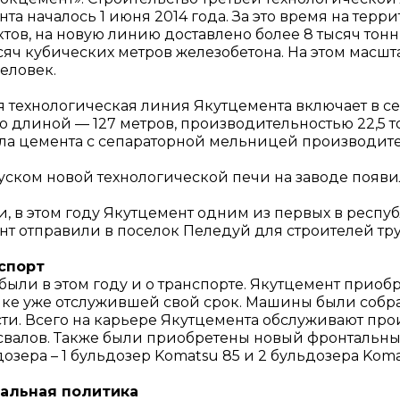
та началось 1 июня 2014 года. За это время на тер
ктов, на новую линию доставлено более 8 тысяч тон
сяч кубических метров железобетона. На этом масшт
еловек.
я технологическая линия Якутцемента включает в с
 длиной — 127 метров, производительностью 22,5 т
ла цемента с сепараторной мельницей производитель
уском новой технологической печи на заводе появи
ти, в этом году Якутцемент одним из первых в респ
нт отправили в поселок Пеледуй для строителей тр
спорт
были в этом году и о транспорте. Якутцемент приобр
ике уже отслужившей свой срок. Машины были собра
сти. Всего на карьере Якутцемента обслуживают пр
свалов. Также были приобретены новый фронтальный 
озера – 1 бульдозер Komatsu 85 и 2 бульдозера Koma
альная политика