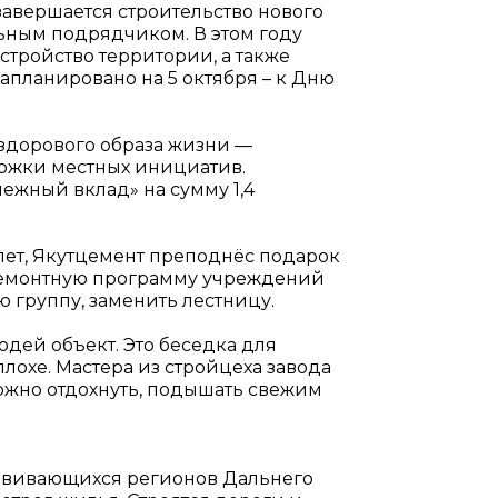
 завершается строительство нового
льным подрядчиком. В этом году
стройство территории, а также
апланировано на 5 октября – к Дню
т здорового образа жизни —
ржки местных инициатив.
ежный вклад» на сумму 1,4
лет, Якутцемент преподнёс подарок
в ремонтную программу учреждений
ю группу, заменить лестницу.
дей объект. Это беседка для
охе. Мастера из стройцеха завода
можно отдохнуть, подышать свежим
азвивающихся регионов Дальнего