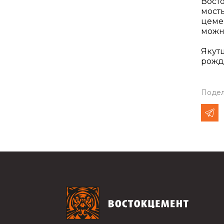
Восто
мост
цеме
можно
Якутц
рожд
Подел