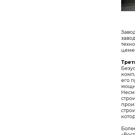
Завод
завод
техн
цеме
Трет
Безус
компл
его 
мощн
Несмо
стро
произ
строи
котор
Боле
«Вос