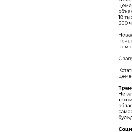
цемен
объе
18 ты
300 ч
Нова
печью
помо
С зап
Кста
цеме
Тран
Не за
техн
обла
само
бульд
Соци