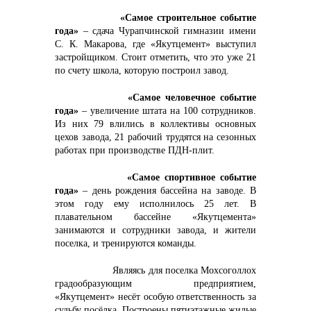
«Самое строительное событие
года»
– сдача Чурапчинской гимназии имени
С. К. Макарова, где «Якутцемент» выступил
застройщиком. Стоит отметить, что это уже 21
по счету школа, которую построил завод.
«Самое человечное событие
года»
– увеличение штата на 100 сотрудников.
Из них 79 влились в коллективы основных
цехов завода, 21 рабочий трудятся на сезонных
работах при производстве ПДН-плит.
«Самое спортивное событие
года»
– день рождения бассейна на заводе. В
этом году ему исполнилось 25 лет. В
плавательном бассейне «Якутцемента»
занимаются и сотрудники завода, и жители
поселка, и тренируются команды.
Являясь для поселка Мохсоголлох
градообразующим предприятием,
«Якутцемент» несёт особую ответственность за
судьбу посёлка. Построены пятиэтажные жилые