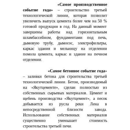
+7 (423) 234 50 50
«Самое производственное
событие года»
– строительство третьей
технологической линии, которая позволит
увеличить выпуск цемента
более чем на 50 %
готовой продукции в год. На данный момент
завершены работы над горизонтальным
шламбассейном, фундаментами под печь,
info@vostokcement.ru
дымовую трубу, дымосос, электрофильтры,
каркас здания и мельницу на отделении
помола цемента, каркас и здание на печном
отделении.
«Самое бетонное событие года
»
– заливки бетона для строительства третьей
технологической линии. Бетон, производимый
на «Якутцементе», сделан полностью из
собственных сырьевых материалов. Цемент и
щебень производства «Якутцемент», а песок
добывается из русла реки Лена в
непосредственной близости завода.
Использование собственных материалов
существенно уменьшает стоимость
строительства третьей печи.