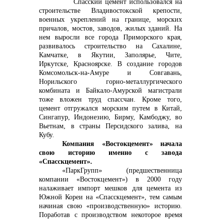
Спасский цемент использовался на
строительстве Владивостокской крепости,
+7 (423) 234 50 50
военных укреплений на границе, морских
причалов, мостов, заводов, жилых зданий. На
нем выросли все города Приморского края,
развивалось строительство на Сахалине,
Камчатке, в Якутии, Заполярье, Чите,
Иркутске, Красноярске. В создание городов
Комсомольск-на-Амуре и Совгавань,
info@vostokcement.ru
Норильского горно-металлургического
комбината и Байкало-Амурской магистрали
тоже вложен труд спассчан. Кроме того,
цемент отгружался морским путем в Китай,
Сингапур, Индонезию, Бирму, Камбоджу, во
Вьетнам, в страны Персидского залива, на
Кубу.
Компания «Востокцемент» начала
свою историю именно с завода
«Спасскцемент».
«ПаркГрупп» (предшественница
компании «Востокцемент») в 2000 году
налаживает импорт мешков для цемента из
Южной Кореи на «Спасскцемент», тем самым
начиная свою «производственную» историю.
Поработав с производством некоторое время