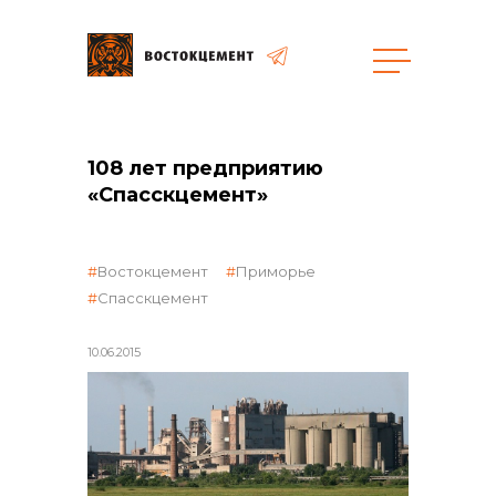
108 лет предприятию
общая информация
«Спасскцемент»
Востокцемент
Приморье
Спасскцемент
объявленные закупки
10.06.2015
реализация неликвидов