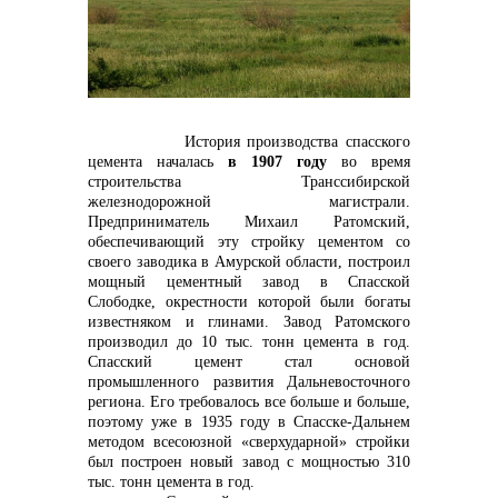
контакты отдела закупок
История производства спасского
цемента началась
в 1907 году
во время
строительства Транссибирской
железнодорожной магистрали.
Предприниматель Михаил Ратомский,
обеспечивающий эту стройку цементом со
своего заводика в Амурской области, построил
мощный цементный завод в Спасской
Слободке, окрестности которой были богаты
известняком и глинами. Завод Ратомского
Контакты
производил до 10 тыс. тонн цемента в год.
Спасский цемент стал основой
промышленного развития Дальневосточного
региона. Его требовалось все больше и больше,
поэтому уже в 1935 году в Спасске-Дальнем
методом всесоюзной «сверхударной» стройки
был построен новый завод с мощностью 310
тыс. тонн цемента в год.