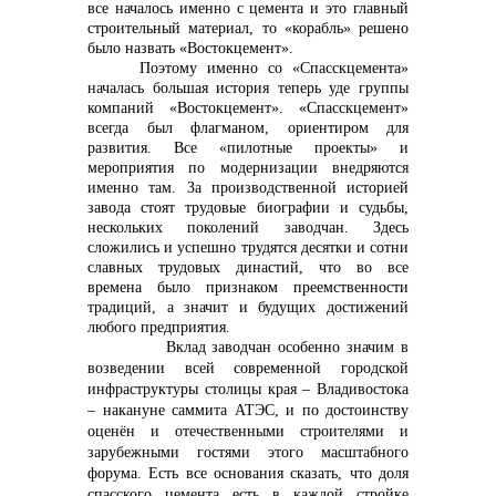
все началось именно с цемента и это главный
строительный материал, то «корабль» решено
было назвать «Востокцемент».
Поэтому именно со «Спасскцемента»
началась большая история теперь уде группы
компаний «Востокцемент». «Спасскцемент»
всегда был флагманом, ориентиром для
развития. Все «пилотные проекты» и
мероприятия по модернизации внедряются
именно там. За производственной историей
завода стоят трудовые биографии и судьбы,
нескольких поколений заводчан. Здесь
сложились и успешно трудятся десятки и сотни
славных трудовых династий, что во все
времена было признаком преемственности
традиций, а значит и будущих достижений
любого предприятия.
Вклад заводчан особенно значим в
возведении всей современной городской
инфраструктуры столицы края – Владивостока
– накануне саммита АТЭС, и по достоинству
оценён и отечественными строителями и
зарубежными гостями этого масштабного
форума. Есть все основания сказать, что доля
спасского цемента есть в каждой стройке