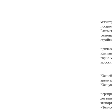
Истор
магист
постро
Ратомс
регион
стройки
Спасск
причал
Камчатк
горно-
морски
Южной 
время 
Южную 
перепр
деваль
экспор
«Тепло