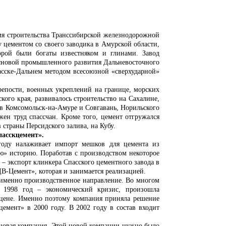
я строительства Транссибирской железнодорожной
цементом со своего заводика в Амурской области,
орой были богаты известняком и глинами. Завод
 основой промышленного развития Дальневосточного
пасске-Дальнем методом всесоюзной «сверхударной»
ости, военных укреплений на границе, морских
ого края, развивалось строительство на Сахалине,
дов Комсомольск-на-Амуре и Совгавань, Норильского
ен труд спассчан. Кроме того, цемент отгружался
страны Персидского залива, на Кубу.
пасскцемент».
году налаживает импорт мешков для цемента из
» историю. Поработав с производством некоторое
– экспорт клинкера Спасского цементного завода в
В-Цемент», которая и занимается реализацией.
именно производственное направление. Во многом
. 1998 год – экономический кризис, произошла
о цене. Именно поэтому компания приняла решение
емент» в 2000 году. В 2002 году в состав входит
 новая компания. Этой новой компании нужно было