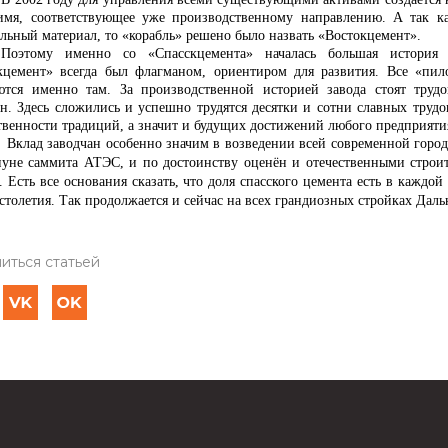
имя, соответствующее уже производственному направлению. А так ка
ельный материал, то «корабль» решено было назвать «Востокцемент».
Поэтому именно со «Спасскцемента» началась большая история 
кцемент» всегда был флагманом, ориентиром для развития. Все «пи
ются именно там. За производственной историей завода стоят труд
ан. Здесь сложились и успешно трудятся десятки и сотни славных труд
твенности традиций, а значит и будущих достижений любого предприяти
заводчан особенно значим в возведении всей современной городск
нуне саммита АТЭС, и по достоинству оценён и отечественными строи
 Есть все основания сказать, что доля спасского цемента есть в каждо
столетия. Так продолжается и сейчас на всех грандиозных стройках Даль
иться статьей