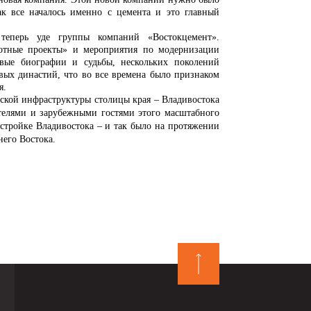
к все началось именно с цемента и это главный
теперь уде группы компаний «Востокцемент».
лотные проекты» и мероприятия по модернизации
овые биографии и судьбы, нескольких поколений
овых династий, что во все времена было признаком
я.
ой инфраструктуры столицы края – Владивостока
телями и зарубежными гостями этого масштабного
й стройке Владивостока – и так было на протяжении
него Востока.