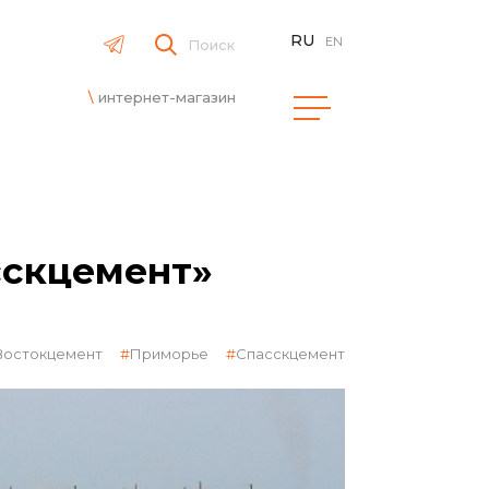
RU
EN
Поиск
интернет-магазин
сскцемент»
Востокцемент
Приморье
Спасскцемент