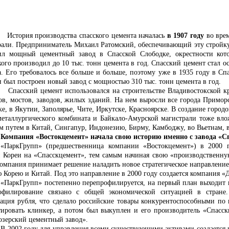
ия производства спасского цемента началась
в 1907 году
во врем
рали. Предприниматель Михаил Ратомский, обеспечивающий эту стройку 
ил мощный цементный завод в Спасской Слободке, окрестности кот
кого производил до 10 тыс. тонн цемента в год. Спасский цемент стал
а. Его требовалось все больше и больше, поэтому уже в 1935 году в С
 был построен новый завод с мощностью 310 тыс. тонн цемента в год.
ий цемент использовался на строительстве Владивостокской креп
ов, мостов, заводов, жилых зданий. На нем выросли все города Приморск
е, в Якутии, Заполярье, Чите, Иркутске, Красноярске. В создание горо
металлургического комбината и Байкало-Амурской магистрали тоже влож
м путем в Китай, Сингапур, Индонезию, Бирму, Камбоджу, во Вьетнам, в 
Компания «Востокцемент» начала свою историю именно с завода «С
«ПаркГрупп» (предшественница компании «Востокцемент») в 2000 
Кореи на «Спасскцемент», тем самым начиная свою «производственную
компания принимает решение наладить новое стратегическое направление 
Корею и Китай. Под это направление в 2000 году создается компания «Д
«ПаркГрупп» постепенно перепрофилируется, на первый план выходит 
офилирование связано с общей экономической ситуацией в стране
вация рубля, что сделало российские товары конкурентоспособными п
тировать клинкер, а потом был выкуплен и его производитель «Спасскц
озерский цементный завод».
В 2002 году для управления всеми существующими активами создается