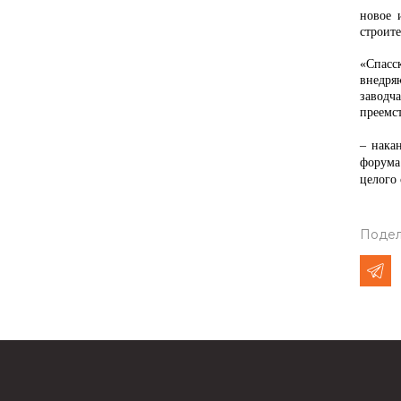
новое 
строит
«Спасс
внедря
заводч
преемс
Вклад 
– нака
форума.
целого 
Подел