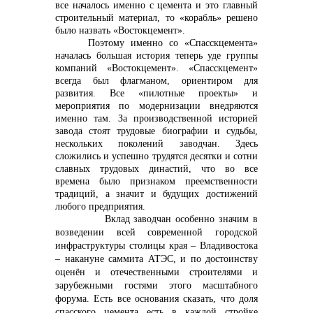
все началось именно с цемента и это главный
строительный материал, то «корабль» решено
было назвать «Востокцемент».
Поэтому именно со «Спасскцемента»
началась большая история теперь уде группы
компаний «Востокцемент». «Спасскцемент»
всегда был флагманом, ориентиром для
развития. Все «пилотные проекты» и
мероприятия по модернизации внедряются
именно там. За производственной историей
завода стоят трудовые биографии и судьбы,
нескольких поколений заводчан. Здесь
сложились и успешно трудятся десятки и сотни
славных трудовых династий, что во все
времена было признаком преемственности
традиций, а значит и будущих достижений
любого предприятия.
Вклад заводчан особенно значим в
возведении всей современной городской
инфраструктуры столицы края – Владивостока
– накануне саммита АТЭС, и по достоинству
оценён и отечественными строителями и
зарубежными гостями этого масштабного
форума. Есть все основания сказать, что доля
спасского цемента есть в каждой стройке