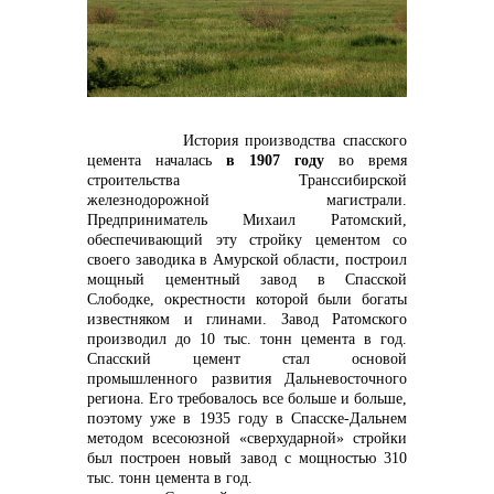
контакты отдела закупок
История производства спасского
цемента началась
в 1907 году
во время
строительства Транссибирской
железнодорожной магистрали.
Предприниматель Михаил Ратомский,
обеспечивающий эту стройку цементом со
своего заводика в Амурской области, построил
мощный цементный завод в Спасской
Слободке, окрестности которой были богаты
известняком и глинами. Завод Ратомского
Контакты
производил до 10 тыс. тонн цемента в год.
Спасский цемент стал основой
промышленного развития Дальневосточного
региона. Его требовалось все больше и больше,
поэтому уже в 1935 году в Спасске-Дальнем
методом всесоюзной «сверхударной» стройки
был построен новый завод с мощностью 310
тыс. тонн цемента в год.