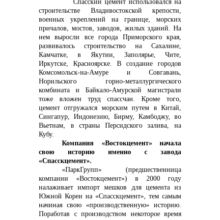
Спасский цемент использовался на
строительстве Владивостокской крепости,
+7 (423) 234 50 50
военных укреплений на границе, морских
причалов, мостов, заводов, жилых зданий. На
нем выросли все города Приморского края,
развивалось строительство на Сахалине,
Камчатке, в Якутии, Заполярье, Чите,
Иркутске, Красноярске. В создание городов
Комсомольск-на-Амуре и Совгавань,
info@vostokcement.ru
Норильского горно-металлургического
комбината и Байкало-Амурской магистрали
тоже вложен труд спассчан. Кроме того,
цемент отгружался морским путем в Китай,
Сингапур, Индонезию, Бирму, Камбоджу, во
Вьетнам, в страны Персидского залива, на
Кубу.
Компания «Востокцемент» начала
свою историю именно с завода
«Спасскцемент».
«ПаркГрупп» (предшественница
компании «Востокцемент») в 2000 году
налаживает импорт мешков для цемента из
Южной Кореи на «Спасскцемент», тем самым
начиная свою «производственную» историю.
Поработав с производством некоторое время