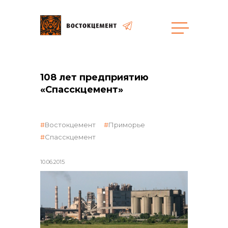
108 лет предприятию
общая информация
«Спасскцемент»
Востокцемент
Приморье
Спасскцемент
объявленные закупки
10.06.2015
реализация неликвидов