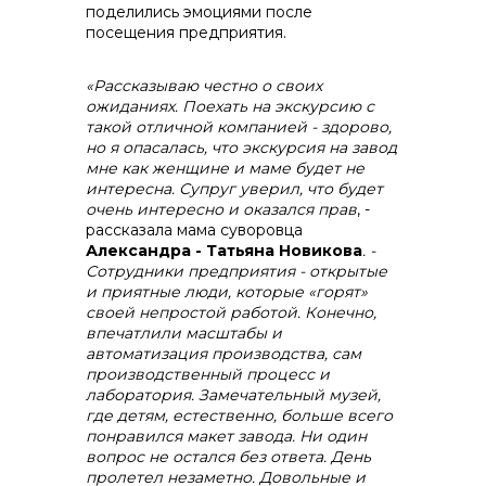
поделились эмоциями после
посещения предприятия.
+7 (423) 234 50 50
«Рассказываю честно о своих
ожиданиях. Поехать на экскурсию с
такой отличной компанией - здорово,
но я опасалась, что экскурсия на завод
мне как женщине и маме будет не
интересна. Супруг уверил, что будет
info@vostokcement.ru
очень интересно и оказался прав
, -
рассказала мама суворовца
Александра - Татьяна Новикова
. -
Сотрудники предприятия - открытые
и приятные люди, которые «горят»
своей непростой работой. Конечно,
впечатлили масштабы и
автоматизация производства, сам
производственный процесс и
лаборатория. Замечательный музей,
где детям, естественно, больше всего
понравился макет завода. Ни один
вопрос не остался без ответа. День
пролетел незаметно. Довольные и