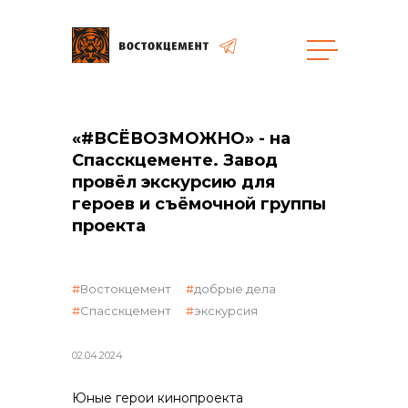
«#ВСЁВОЗМОЖНО» - на
общая информация
Спасскцементе. Завод
провёл экскурсию для
героев и съёмочной группы
проекта
объявленные закупки
Востокцемент
добрые дела
Спасскцемент
экскурсия
02.04.2024
реализация неликвидов
Юные герои кинопроекта