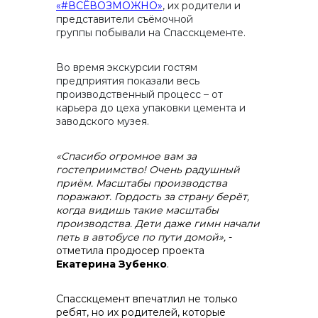
«#ВСЁВОЗМОЖНО»
, их родители и
представители съёмочной
группы побывали на Спасскцементе.
контакты отдела закупок
Во время экскурсии гостям
предприятия показали весь
производственный процесс – от
карьера до цеха упаковки цемента и
заводского музея.
«Спасибо огромное вам за
гостеприимство! Очень радушный
приём. Масштабы производства
поражают. Гордость за страну берёт,
когда видишь такие масштабы
производства. Дети даже гимн начали
Контакты
петь в автобусе по пути домой»,
-
отметила продюсер проекта
Екатерина Зубенко
.
Спасскцемент впечатлил не только
ребят, но их родителей, которые