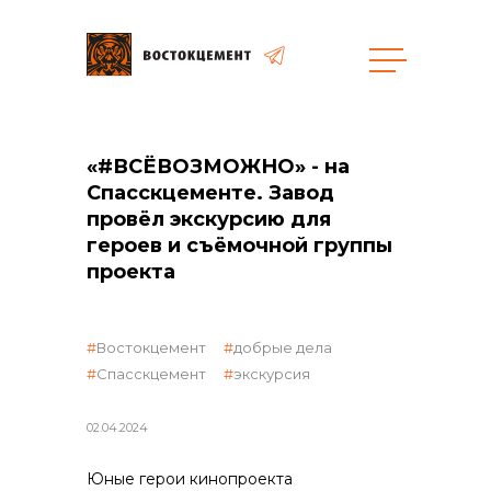
«#ВСЁВОЗМОЖНО» - на
общая информация
Спасскцементе. Завод
провёл экскурсию для
героев и съёмочной группы
проекта
объявленные закупки
Востокцемент
добрые дела
Спасскцемент
экскурсия
02.04.2024
реализация неликвидов
Юные герои кинопроекта