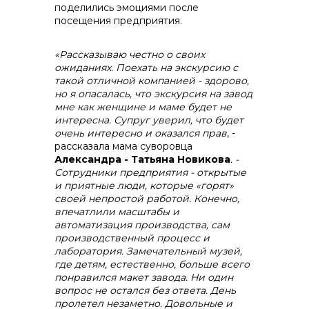
поделились эмоциями после
посещения предприятия.
+7 (423) 234 50 50
«Рассказываю честно о своих
ожиданиях. Поехать на экскурсию с
такой отличной компанией - здорово,
но я опасалась, что экскурсия на завод
мне как женщине и маме будет не
интересна. Супруг уверил, что будет
info@vostokcement.ru
очень интересно и оказался прав
, -
рассказала мама суворовца
Александра - Татьяна Новикова
. -
Сотрудники предприятия - открытые
и приятные люди, которые «горят»
своей непростой работой. Конечно,
впечатлили масштабы и
автоматизация производства, сам
производственный процесс и
лаборатория. Замечательный музей,
где детям, естественно, больше всего
понравился макет завода. Ни один
вопрос не остался без ответа. День
пролетел незаметно. Довольные и