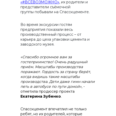
«#ВСЁВОЗМОЖНО»
, их родители и
представители съёмочной
группы побывали на Спасскцементе.
контакты отдела закупок
Во время экскурсии гостям
предприятия показали весь
производственный процесс – от
карьера до цеха упаковки цемента и
заводского музея.
«Спасибо огромное вам за
гостеприимство! Очень радушный
приём. Масштабы производства
поражают. Гордость за страну берёт,
когда видишь такие масштабы
производства. Дети даже гимн начали
Контакты
петь в автобусе по пути домой»,
-
отметила продюсер проекта
Екатерина Зубенко
.
Спасскцемент впечатлил не только
ребят, но их родителей, которые